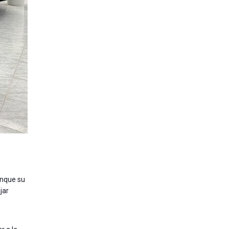
unque su
jar