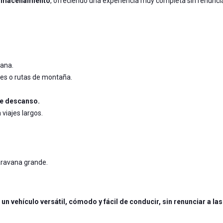
 almacenamiento
, ofreciendo una experiencia muy completa sin renuncia
vana.
es o rutas de montaña.
de descanso.
viajes largos.
aravana grande.
n
un vehículo versátil, cómodo y fácil de conducir, sin renunciar a las