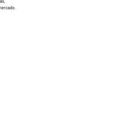
as,
mercado.