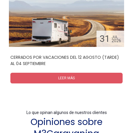
31
N
JUL
26
2026
CERRADOS POR VACACIONES DEL 12 AGOSTO (TARDE)
A
AL 04 SEPTIEMBRE
LEER MÁS
Lo que opinan algunos de nuestros clientes
Opiniones sobre