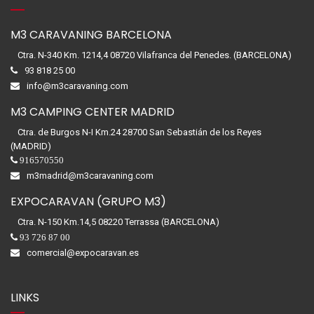
M3 CARAVANING BARCELONA
Ctra. N-340 Km. 1214,4 08720 Vilafranca del Penedes. (BARCELONA)
93 818 25 00
info@m3caravaning.com
M3 CAMPING CENTER MADRID
Ctra. de Burgos N-I Km.24 28700 San Sebastián de los Reyes
(MADRID)
916570550
m3madrid@m3caravaning.com
EXPOCARAVAN (GRUPO M3)
Ctra. N-150 Km.14,5 08220 Terrassa (BARCELONA)
93 726 87 00
comercial@expocaravan.es
LINKS