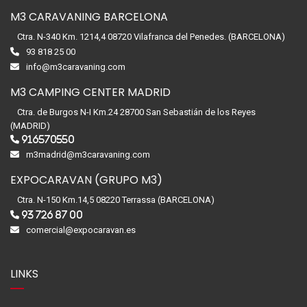
M3 CARAVANING BARCELONA
Ctra. N-340 Km. 1214,4 08720 Vilafranca del Penedes. (BARCELONA)
93 818 25 00
info@m3caravaning.com
M3 CAMPING CENTER MADRID
Ctra. de Burgos N-I Km.24 28700 San Sebastián de los Reyes
(MADRID)
916570550
m3madrid@m3caravaning.com
EXPOCARAVAN (GRUPO M3)
Ctra. N-150 Km.14,5 08220 Terrassa (BARCELONA)
93 726 87 00
comercial@expocaravan.es
LINKS