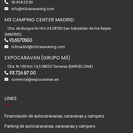
93 818 25 00
info@m3caravaning.com
M3 CAMPING CENTER MADRID
Ctra. de Burgos N-I Km.24 28700 San Sebastián de los Reyes
(MADRID)
916570550
m3madrid@m3caravaning.com
EXPOCARAVAN (GRUPO M3)
Ctra. N-150 Km.14,5 08220 Terrassa (BARCELONA)
93 726 87 00
comercial@expocaravan.es
LINKS
Financiación de autocaravanas, caravanas y campers
Parking de autocaravanas, caravanas y campers