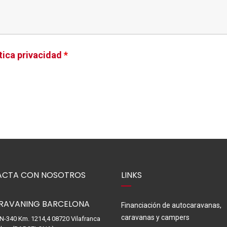
tica privacidad
*
CTA CON NOSOTROS
LINKS
RAVANING BARCELONA
Financiación de autocaravanas,
caravanas y campers
 N-340 Km. 1214,4 08720 Vilafranca