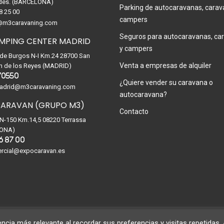
des. (BARCELONA)
Parking de autocaravanas, carav
8 25 00
campers
@m3caravaning.com
Seguros para autocaravanas, ca
MPING CENTER MADRID
y campers
 de Burgos N-I Km.24 28700 San
Venta a empresas de alquiler
n de los Reyes (MADRID)
70550
¿Quiere vender su caravana o
drid@m3caravaning.com
autocaravana?
ARAVAN (GRUPO M3)
Contacto
 N-150 Km.14,5 08220 Terrassa
ONA)
6 87 00
rcial@expocaravan.es
ncia más relevante al recordar sus preferencias y visitas repetidas. 