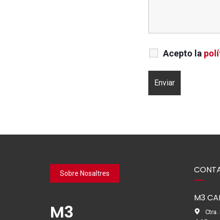
Acepto la
polí
CONTA
Sobre Nosaltres
M3 CA
M3
Ctra.