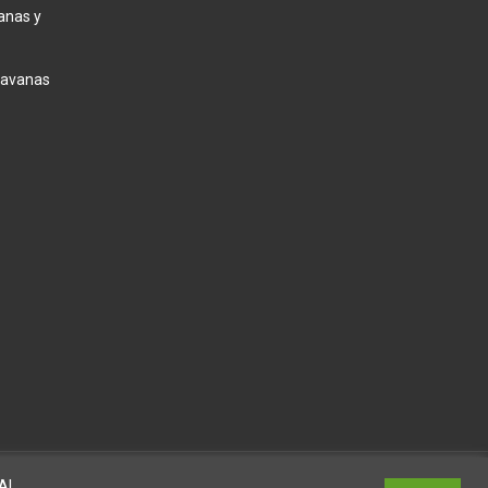
anas y
ravanas
Al