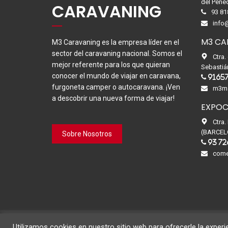
del Pene
CARAVANING
93 81
info
M3 CA
M3 Caravaning es la empresa líder en el
sector del caravaning nacional. Somos el
Ctra.
mejor referente para los que quieran
Sebastiá
conocer el mundo de viajar en caravana,
9165
furgoneta camper o autocaravana. ¡Ven
m3ma
a descobrir una nueva forma de viajar!
EXPOC
Ctra.
(BARCEL
Sobre Nosotros
93 72
come
Utilizamos cookies en nuestro sitio web para ofrecerle la experie