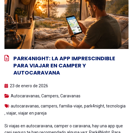
PARK4NIGHT: LA APP IMPRESCINDIBLE
PARA VIAJAR EN CAMPER Y
AUTOCARAVANA
23 de enero de 2026
Autocaravanas
,
Campers
,
Caravanas
autocaravanas
,
campers
,
familia-viaje
,
park4night
,
tecnologia
,
viajar
,
viajar en pareja
Si viajas en autocaravana, camper o caravana, hay una app que
casi seguro te han recomendado alguna vez: Park4Night. Para