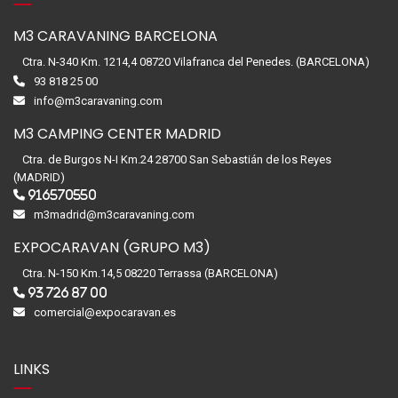
M3 CARAVANING BARCELONA
Ctra. N-340 Km. 1214,4 08720 Vilafranca del Penedes. (BARCELONA)
93 818 25 00
info@m3caravaning.com
M3 CAMPING CENTER MADRID
Ctra. de Burgos N-I Km.24 28700 San Sebastián de los Reyes
(MADRID)
916570550
m3madrid@m3caravaning.com
EXPOCARAVAN (GRUPO M3)
Ctra. N-150 Km.14,5 08220 Terrassa (BARCELONA)
93 726 87 00
comercial@expocaravan.es
LINKS