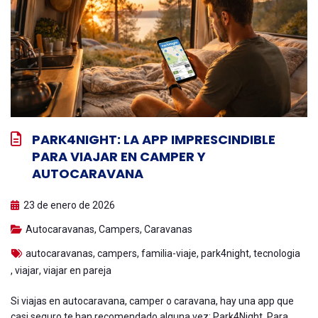
PARK4NIGHT: LA APP IMPRESCINDIBLE
PARA VIAJAR EN CAMPER Y
AUTOCARAVANA
23 de enero de 2026
Autocaravanas
,
Campers
,
Caravanas
autocaravanas
,
campers
,
familia-viaje
,
park4night
,
tecnologia
,
viajar
,
viajar en pareja
Si viajas en autocaravana, camper o caravana, hay una app que
casi seguro te han recomendado alguna vez: Park4Night. Para