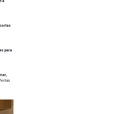
n a
 cortas
les para
mer,
rfectas