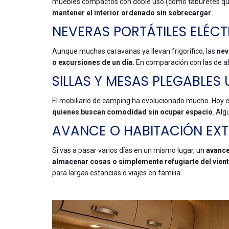
muebles compactos con doble uso (como taburetes q
mantener el interior ordenado sin sobrecargar
.
NEVERAS PORTÁTILES ELÉC
Aunque muchas caravanas ya llevan frigorífico, las
nev
o excursiones de un día.
En comparación con las de ab
SILLAS Y MESAS PLEGABLES
El mobiliario de camping ha evolucionado mucho. Hoy 
quienes buscan comodidad sin ocupar espacio
. Alg
AVANCE O HABITACIÓN EXT
Si vas a pasar varios días en un mismo lugar, un
avance
almacenar cosas o simplemente refugiarte del vien
para largas estancias o viajes en familia.