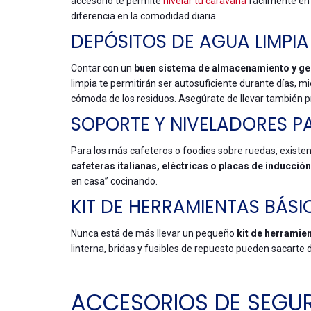
accesorio te permite
nivelar tu caravana
fácilmente en 
diferencia en la comodidad diaria.
DEPÓSITOS DE AGUA LIMPIA
Contar con un
buen sistema de almacenamiento y ges
limpia te permitirán ser autosuficiente durante días, m
cómoda de los residuos. Asegúrate de llevar también p
SOPORTE Y NIVELADORES P
Para los más cafeteros o foodies sobre ruedas, existe
cafeteras italianas, eléctricas o placas de inducció
en casa” cocinando.
KIT DE HERRAMIENTAS BÁSI
Nunca está de más llevar un pequeño
kit de herramie
linterna, bridas y fusibles de repuesto pueden sacarte 
ACCESORIOS DE SEGUR