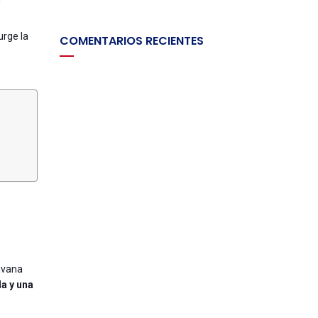
urge la
COMENTARIOS RECIENTES
avana
a y una