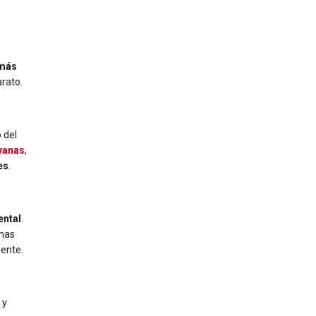
 más
arato.
o del
vanas
,
es
.
ental
.
rnas
iente.
 y