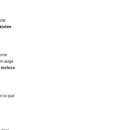
ntar
xisten
mente
 en auge
 incluso
r lo que