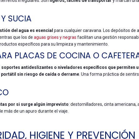
terrenos irregulares. Son
ligeros, fáciles de transportar
y marcan una
 Y SUCIA
tión del agua es esencial
para cualquier caravana. Los depósitos de 
ientras que los de
aguas grises y negras
facilitan una gestión responsab
roductos específicos para su limpieza y mantenimiento.
ARA PLACAS DE COCINA O CAFETER
n
soportes antideslizantes o niveladores específicos que permiten 
n portátil sin riesgo de caída o derrame
. Una forma práctica de senti
CO
ntas por si surge algún imprevisto
: destornilladores, cinta americana, a
de más de un apuro durante el viaje.
IDAD, HIGIENE Y PREVENCIÓN