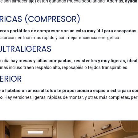
ue son almacenaje) están ganando mucha popularidad. Además,
ayuda
TRICAS (COMPRESOR)
eras portátiles de compresor son un extra muy útil para escapadas
sorción, enfrían más rápido y con mejor eficiencia energética.
 ULTRALIGERAS
en día
hay mesas y sillas compactas, resistentes y muy ligeras, idea
unas incluso traen respaldo alto, reposapiés o tejidos transpirables.
ERIOR
 o habitación anexa al toldo te proporcionará espacio extra para co
to
. Hay versiones ligeras, rápidas de montar, y otras más completas, pe