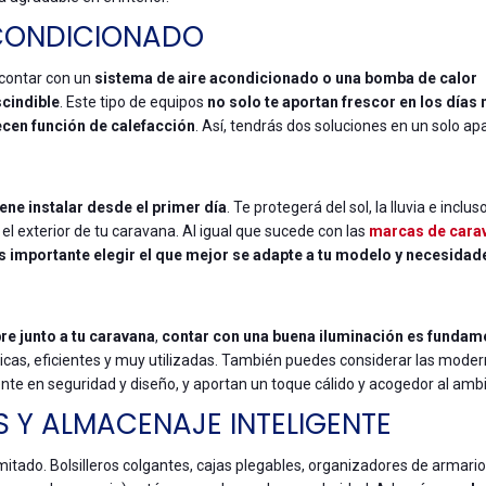
ACONDICIONADO
 contar con un
sistema de aire acondicionado o una bomba de calor
scindible
. Este tipo de equipos
no solo te aportan frescor en los días
ecen función de calefacción
. Así, tendrás dos soluciones en un solo ap
ne instalar desde el primer día
. Te protegerá del sol, la lluvia e inclus
l exterior de tu caravana. Al igual que sucede con las
marcas de cara
s importante elegir el que mejor se adapte a tu modelo y necesidad
bre junto a tu caravana
,
contar con una buena iluminación es fundam
cticas, eficientes y muy utilizadas. También puedes considerar las mode
e en seguridad y diseño, y aportan un toque cálido y acogedor al amb
 Y ALMACENAJE INTELIGENTE
mitado. Bolsilleros colgantes, cajas plegables, organizadores de armario