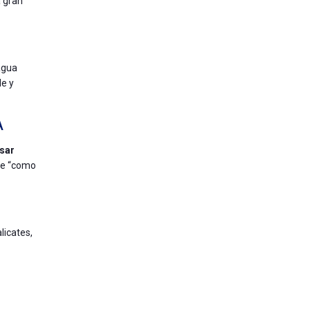
 gran
agua
le y
A
usar
rse “como
licates,