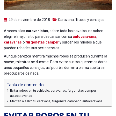
29 de noviembre de 2018
Caravana
,
Trucos y consejos
A veces a los
caravanistas
, sobre todo los novatos, no saben
elegir el mejor sitio para descansar con su
autocaravana
,
caravanas
o
furgonetas camper
y surgen los miedos a que
puedan robarles sus pertenencias.
Aunque parezca mentira muchos robos se producen durante la
noche, mientras se duerme. Para evitar sustos queremos daros
unos pequeños consejos, así podréis dormir a pierna suelta sin
preocuparos de nada.
Tabla de contenido
Evitar robos en tu vehículo: caravanas, furgonetas camper,
autocaravanas
Mantén a salvo tu caravana, furgoneta camper o autocaravana
EVITAR ROBOS EN TU