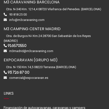
M3 CARAVANING BARCELONA
Ctra. N-340 Km. 1214,4 08720 Vilafranca del Penedes. (BARCELONA)
93 818 25 00
info@m3caravaning.com
M3 CAMPING CENTER MADRID
Ctra. de Burgos N-I Km.24 28700 San Sebastián de los Reyes
(MADRID)
916570550
m3madrid@m3caravaning.com
EXPOCARAVAN (GRUPO M3)
Ctra. N-150 Km.14,5 08220 Terrassa (BARCELONA)
93 726 87 00
comercial@expocaravan.es
LINKS
Financiación de autocaravanas, caravanas y campers