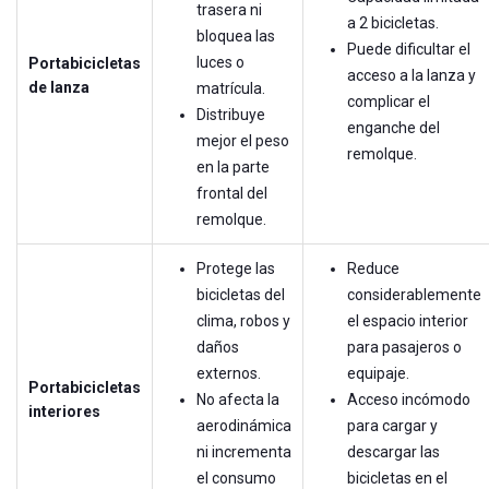
trasera ni
a 2 bicicletas.
bloquea las
Puede dificultar el
luces o
Portabicicletas
acceso a la lanza y
de lanza
matrícula.
complicar el
Distribuye
enganche del
mejor el peso
remolque.
en la parte
frontal del
remolque.
Protege las
Reduce
bicicletas del
considerablemente
clima, robos y
el espacio interior
daños
para pasajeros o
externos.
equipaje.
Portabicicletas
No afecta la
Acceso incómodo
interiores
aerodinámica
para cargar y
ni incrementa
descargar las
el consumo
bicicletas en el