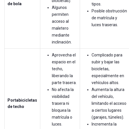
bicicletas).
de bola
tipos.
Algunos
Posible obstrucción
permiten
de matrícula y
acceso al
luces traseras.
maletero
mediante
inclinación.
Aprovecha el
Complicado para
espacio en el
subir y bajar las
techo,
bicicletas,
liberando la
especialmente en
parte trasera.
vehículos altos.
No afecta la
Aumenta la altura
visibilidad
del vehículo,
Portabicicletas
trasera ni
limitando el acceso
de techo
bloquea la
a ciertos lugares
matrícula o
(garajes, túneles).
luces.
Incrementa la