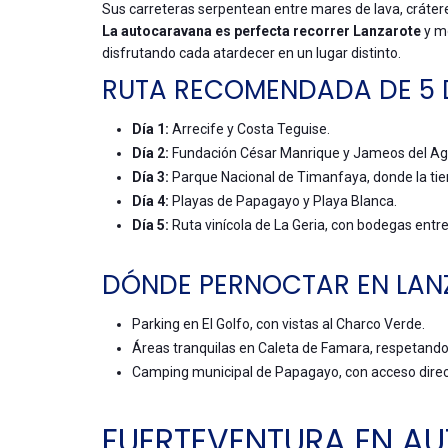
Sus carreteras serpentean entre mares de lava, crátere
La autocaravana es perfecta recorrer Lanzarote
y mo
disfrutando cada atardecer en un lugar distinto.
RUTA RECOMENDADA DE 5 
Día 1:
Arrecife y Costa Teguise.
Día 2:
Fundación César Manrique y Jameos del Ag
Día 3:
Parque Nacional de Timanfaya, donde la tier
Día 4:
Playas de Papagayo y Playa Blanca.
Día 5:
Ruta vinícola de La Geria, con bodegas entr
DÓNDE PERNOCTAR EN LAN
Parking en El Golfo, con vistas al Charco Verde.
Áreas tranquilas en Caleta de Famara, respetando
Camping municipal de Papagayo, con acceso direct
FUERTEVENTURA EN 