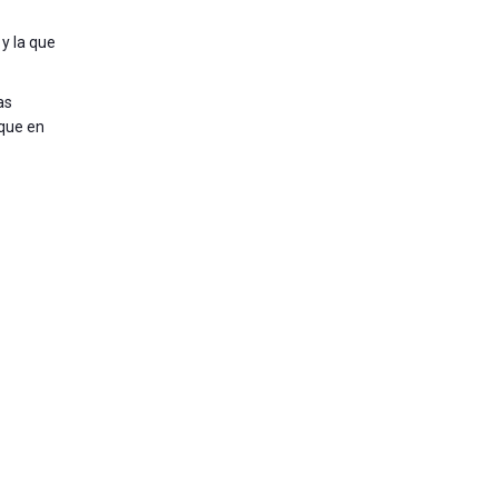
y la que
as
 que en