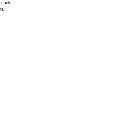
 suelo.
os,