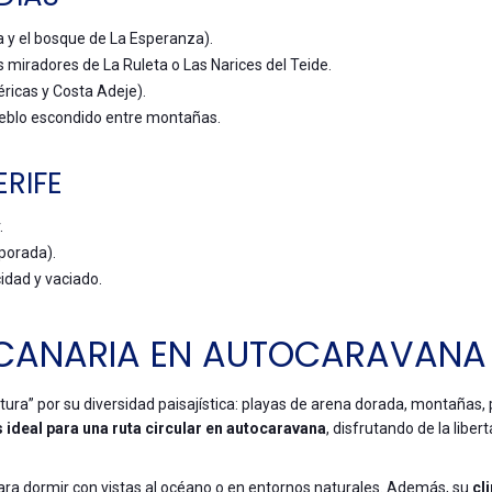
a y el bosque de La Esperanza).
 miradores de La Ruleta o Las Narices del Teide.
éricas y Costa Adeje).
ueblo escondido entre montañas.
RIFE
.
porada).
idad y vaciado.
 CANARIA EN AUTOCARAVANA
ura” por su diversidad paisajística: playas de arena dorada, montañas, 
ideal para una ruta circular en autocaravana
, disfrutando de la liber
ara dormir con vistas al océano o en entornos naturales. Además, su
cl