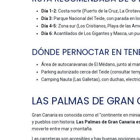
Día 1-2:
Costa norte (Puerto de la Cruz, La Orotav
Día 3:
Parque Nacional del Teide, con parada en los
Día 4-5:
Zona sur (Los Cristianos, Playa de las Am
Día 6:
Acantilados de Los Gigantes y Masca, un p
DÓNDE PERNOCTAR EN TENE
Área de autocaravanas de El Médano, junto al mar
Parking autorizado cerca del Teide (consultar tem
Camping Nauta (Las Galletas), con duchas, electric
LAS PALMAS DE GRAN
Gran Canaria es conocida como el “continente en miniat
y pueblos con historia.
Las Palmas de Gran Canaria es 
moverte entre mar y montaña.
Las carreteras son accesibles y hay buenas opciones p