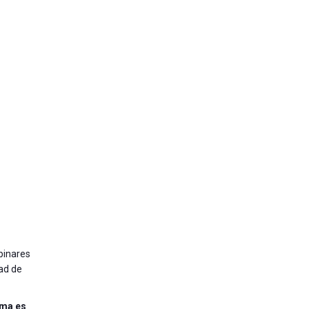
pinares
tad de
ima es