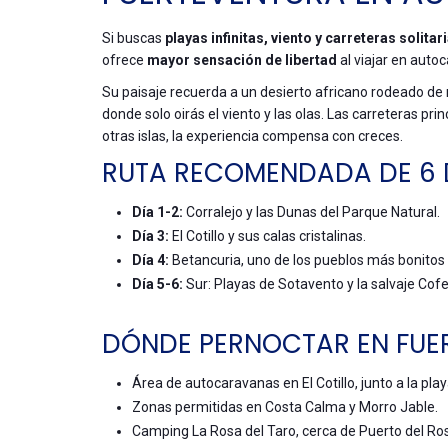
Si buscas
playas infinitas, viento y carreteras solitar
ofrece
mayor sensación de libertad
al viajar en auto
Su paisaje recuerda a un desierto africano rodeado de 
donde solo oirás el viento y las olas. Las carreteras 
otras islas, la experiencia compensa con creces.
RUTA RECOMENDADA DE 6 
Día 1-2:
Corralejo y las Dunas del Parque Natural.
Día 3:
El Cotillo y sus calas cristalinas.
Día 4:
Betancuria, uno de los pueblos más bonitos d
Día 5-6:
Sur: Playas de Sotavento y la salvaje Cof
DÓNDE PERNOCTAR EN FUE
Área de autocaravanas en El Cotillo, junto a la play
Zonas permitidas en Costa Calma y Morro Jable.
Camping La Rosa del Taro, cerca de Puerto del Ros