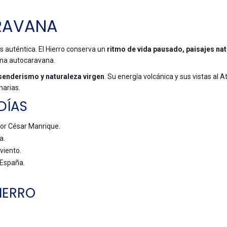
ARAVANA
 auténtica. El Hierro conserva un
ritmo de vida pausado, paisajes na
na autocaravana.
senderismo y naturaleza virgen
. Su energía volcánica y sus vistas al A
narias.
DÍAS
por César Manrique.
a.
viento.
 España.
IERRO