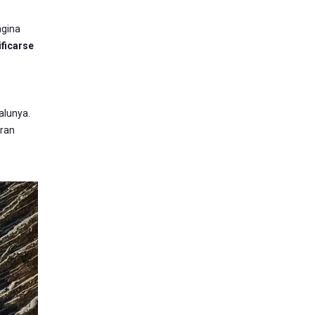
ágina
ificarse
alunya.
tran