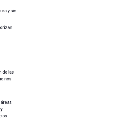
ura y sin
torizan
n de las
ue nos
 áreas
,
y
cios