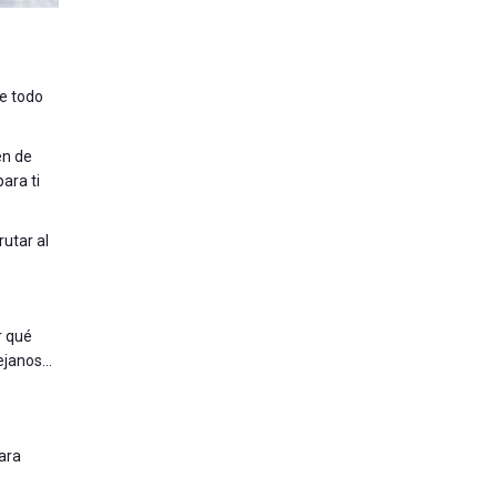
de todo
én de
ara ti
utar al
r qué
tejanos…
para