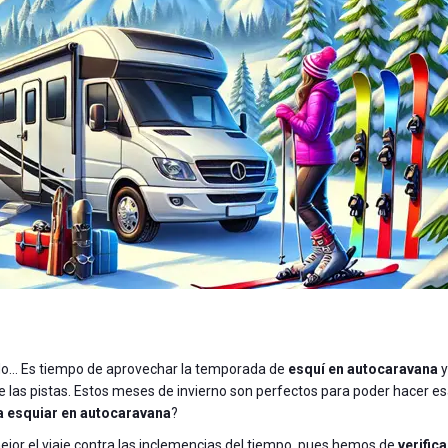
ando… Es tiempo de aprovechar la temporada de
esquí en autocaravana
y
las pistas. Estos meses de invierno son perfectos para poder hacer e
 a esquiar en autocaravana
?
ejor el viaje contra las inclemencias del tiempo, pues hemos de
verific