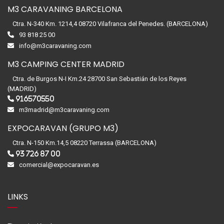
M3 CARAVANING BARCELONA
Ctra. N-340 Km. 1214,4 08720 Vilafranca del Penedes. (BARCELONA)
93 818 25 00
info@m3caravaning.com
M3 CAMPING CENTER MADRID
Ctra. de Burgos N-I Km.24 28700 San Sebastián de los Reyes
(MADRID)
916570550
m3madrid@m3caravaning.com
EXPOCARAVAN (GRUPO M3)
Ctra. N-150 Km.14,5 08220 Terrassa (BARCELONA)
93 726 87 00
comercial@expocaravan.es
LINKS