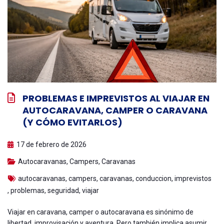
PROBLEMAS E IMPREVISTOS AL VIAJAR EN
AUTOCARAVANA, CAMPER O CARAVANA
(Y CÓMO EVITARLOS)
17 de febrero de 2026
Autocaravanas
,
Campers
,
Caravanas
autocaravanas
,
campers
,
caravanas
,
conduccion
,
imprevistos
,
problemas
,
seguridad
,
viajar
Viajar en caravana, camper o autocaravana es sinónimo de
libertad, improvisación y aventura. Pero también implica asumir