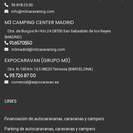
93 818 25 00
info@m3caravaning.com
M3 CAMPING CENTER MADRID
Ctra. de Burgos N-I Km.24 28700 San Sebastián de los Reyes
(MADRID)
916570550
m3madrid@m3caravaning.com
EXPOCARAVAN (GRUPO M3)
Ctra. N-150 Km.14,5 08220 Terrassa (BARCELONA)
93 726 87 00
comercial@expocaravan.es
LINKS
Financiación de autocaravanas, caravanas y campers
Parking de autocaravanas, caravanas y campers