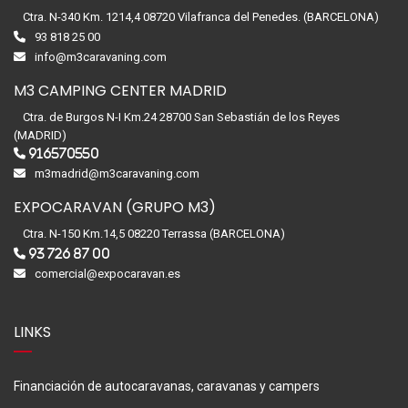
Ctra. N-340 Km. 1214,4 08720 Vilafranca del Penedes. (BARCELONA)
93 818 25 00
info@m3caravaning.com
M3 CAMPING CENTER MADRID
Ctra. de Burgos N-I Km.24 28700 San Sebastián de los Reyes
(MADRID)
916570550
m3madrid@m3caravaning.com
EXPOCARAVAN (GRUPO M3)
Ctra. N-150 Km.14,5 08220 Terrassa (BARCELONA)
93 726 87 00
comercial@expocaravan.es
LINKS
Financiación de autocaravanas, caravanas y campers