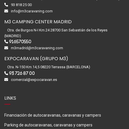
93 818 25 00
info@m3caravaning.com
M3 CAMPING CENTER MADRID
Ctra. de Burgos N-I Km.24 28700 San Sebastián de los Reyes
(MADRID)
916570550
m3madrid@m3caravaning.com
EXPOCARAVAN (GRUPO M3)
Ctra. N-150 Km.14,5 08220 Terrassa (BARCELONA)
93 726 87 00
comercial@expocaravan.es
LINKS
Financiación de autocaravanas, caravanas y campers
Parking de autocaravanas, caravanas y campers