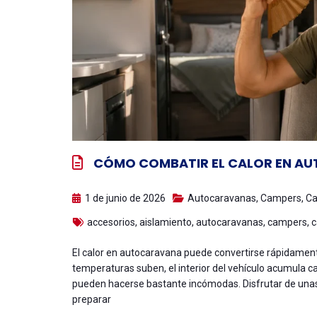
CÓMO COMBATIR EL CALOR EN A
1 de junio de 2026
Autocaravanas
,
Campers
,
Ca
accesorios
,
aislamiento
,
autocaravanas
,
campers
,
c
El calor en autocaravana puede convertirse rápidament
temperaturas suben, el interior del vehículo acumula ca
pueden hacerse bastante incómodas. Disfrutar de una
preparar