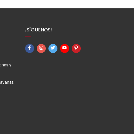
¡SÍGUENOS!
anas y
ravanas