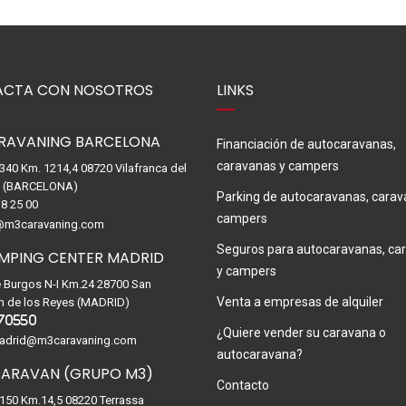
CTA CON NOSOTROS
LINKS
RAVANING BARCELONA
Financiación de autocaravanas,
caravanas y campers
-340 Km. 1214,4 08720 Vilafranca del
. (BARCELONA)
Parking de autocaravanas, carav
8 25 00
campers
@m3caravaning.com
Seguros para autocaravanas, ca
MPING CENTER MADRID
y campers
e Burgos N-I Km.24 28700 San
Venta a empresas de alquiler
n de los Reyes (MADRID)
70550
¿Quiere vender su caravana o
drid@m3caravaning.com
autocaravana?
ARAVAN (GRUPO M3)
Contacto
-150 Km.14,5 08220 Terrassa