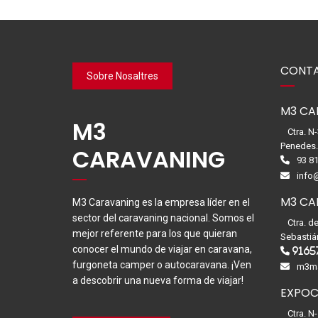
CONTA
Sobre Nosaltres
M3 CA
M3
Ctra. N
Penedes
CARAVANING
93 81
info
M3 CA
M3 Caravaning es la empresa líder en el
sector del caravaning nacional. Somos el
Ctra. d
mejor referente para los que quieran
Sebastiá
conocer el mundo de viajar en caravana,
9165
furgoneta camper o autocaravana. ¡Ven
m3ma
a descobrir una nueva forma de viajar!
EXPOC
Ctra. N