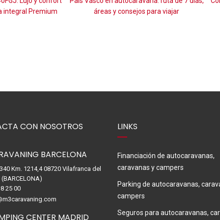
o en autocaravana: ruta de 7 días,
Cómo combatir el calor en autoca
reas y consejos para viajar
viajar mucho más cómodo
CTA CON NOSOTROS
LINKS
RAVANING BARCELONA
Financiación de autocaravanas,
caravanas y campers
-340 Km. 1214,4 08720 Vilafranca del
. (BARCELONA)
Parking de autocaravanas, carav
8 25 00
campers
@m3caravaning.com
Seguros para autocaravanas, ca
MPING CENTER MADRID