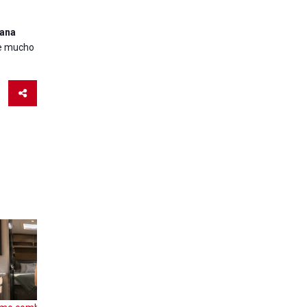
vana
te mucho