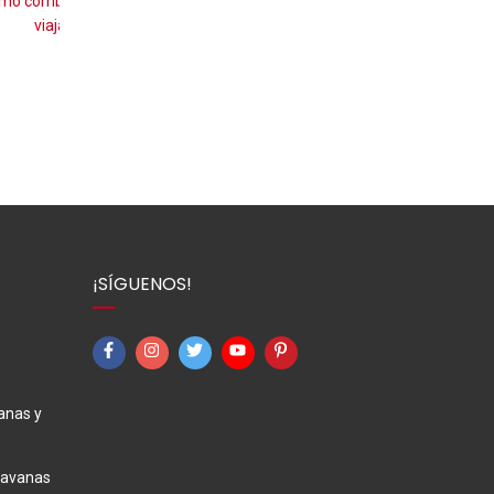
ravana y
Portugal en autocaravana: ruta de 7 días,
áreas y consejos para viajar
¡SÍGUENOS!
anas y
ravanas