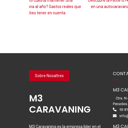
ener una
Descubre la Pilote G740FGJ: Lujo y confort
País Vasc
os reales que
en una autocaravana integral Premium
á
uenta
CONTA
Sobre Nosaltres
M3 CA
M3
Ctra. N
Penedes
CARAVANING
93 81
info
M3 CA
M3 Caravaning es la empresa líder en el