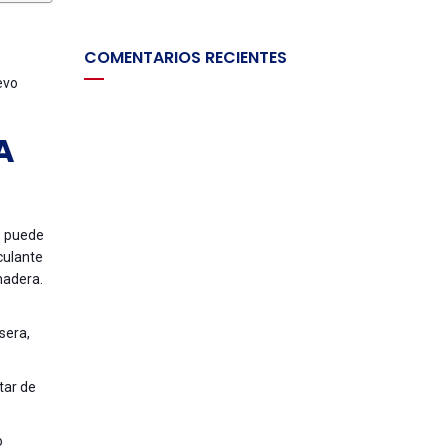
COMENTARIOS RECIENTES
evo
A
e puede
culante
madera.
sera,
tar de
o