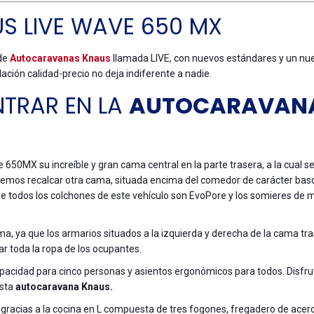
 LIVE WAVE 650 MX
 de
Autocaravanas Knaus
llamada LIVE, con nuevos estándares y un nu
lación calidad-precio no deja indiferente a nadie.
TRAR EN LA
AUTOCARAVAN
50MX su increíble y gran cama central en la parte trasera, a la cual s
os recalcar otra cama, situada encima del comedor de carácter bas
 todos los colchones de este vehículo son EvoPore y los somieres de 
, ya que los armarios situados a la izquierda y derecha de la cama tra
r toda la ropa de los ocupantes.
pacidad para cinco personas y asientos ergonómicos para todos. Disfru
esta
autocaravana Knaus.
a gracias a la cocina en L compuesta de tres fogones, fregadero de acer