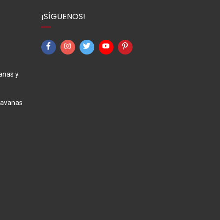
¡SÍGUENOS!
anas y
ravanas