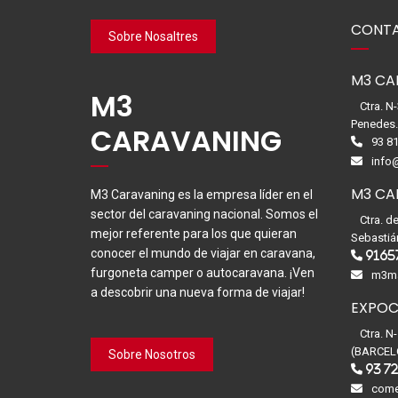
CONTA
Sobre Nosaltres
M3 CA
M3
Ctra. N
Penedes
CARAVANING
93 81
info
M3 CA
M3 Caravaning es la empresa líder en el
sector del caravaning nacional. Somos el
Ctra. d
mejor referente para los que quieran
Sebastiá
conocer el mundo de viajar en caravana,
9165
furgoneta camper o autocaravana. ¡Ven
m3ma
a descobrir una nueva forma de viajar!
EXPOC
Ctra. N
(BARCEL
Sobre Nosotros
93 72
come