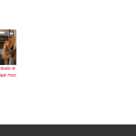
ravana y
Portugal en autocaravana: ruta de 7 días,
áreas y consejos para viajar