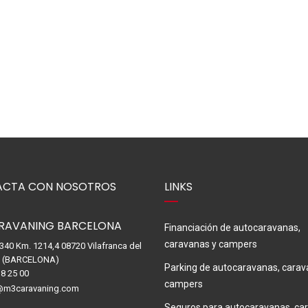
CTA CON NOSOTROS
LINKS
RAVANING BARCELONA
Financiación de autocaravanas,
caravanas y campers
-340 Km. 1214,4 08720 Vilafranca del
. (BARCELONA)
Parking de autocaravanas, carav
8 25 00
campers
@m3caravaning.com
Seguros para autocaravanas, ca