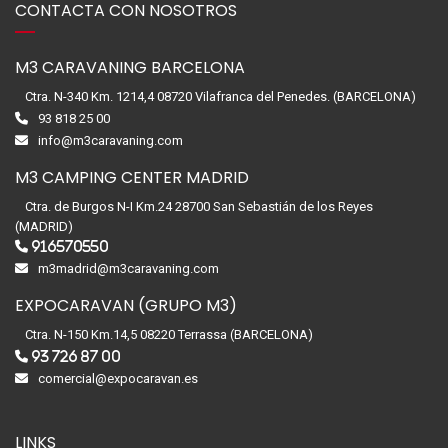
CONTACTA CON NOSOTROS
M3 CARAVANING BARCELONA
Ctra. N-340 Km. 1214,4 08720 Vilafranca del Penedes. (BARCELONA)
93 818 25 00
info@m3caravaning.com
M3 CAMPING CENTER MADRID
Ctra. de Burgos N-I Km.24 28700 San Sebastián de los Reyes
(MADRID)
916570550
m3madrid@m3caravaning.com
EXPOCARAVAN (GRUPO M3)
Ctra. N-150 Km.14,5 08220 Terrassa (BARCELONA)
93 726 87 00
comercial@expocaravan.es
LINKS