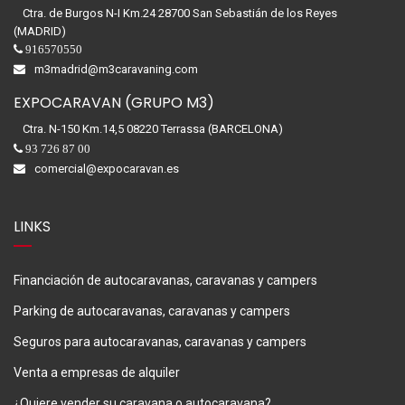
Ctra. de Burgos N-I Km.24 28700 San Sebastián de los Reyes
(MADRID)
916570550
m3madrid@m3caravaning.com
EXPOCARAVAN (GRUPO M3)
Ctra. N-150 Km.14,5 08220 Terrassa (BARCELONA)
93 726 87 00
comercial@expocaravan.es
LINKS
Financiación de autocaravanas, caravanas y campers
Parking de autocaravanas, caravanas y campers
Seguros para autocaravanas, caravanas y campers
Venta a empresas de alquiler
¿Quiere vender su caravana o autocaravana?