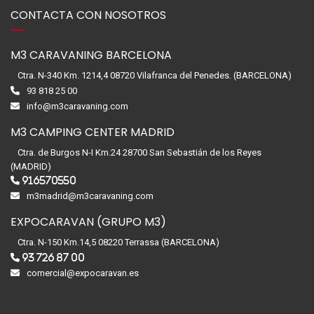
CONTACTA CON NOSOTROS
M3 CARAVANING BARCELONA
Ctra. N-340 Km. 1214,4 08720 Vilafranca del Penedes. (BARCELONA)
93 818 25 00
info@m3caravaning.com
M3 CAMPING CENTER MADRID
Ctra. de Burgos N-I Km.24 28700 San Sebastián de los Reyes
(MADRID)
916570550
m3madrid@m3caravaning.com
EXPOCARAVAN (GRUPO M3)
Ctra. N-150 Km.14,5 08220 Terrassa (BARCELONA)
93 726 87 00
comercial@expocaravan.es