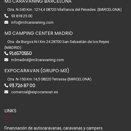
M3 CARAVANING BARCELONA
Ctra. N-340 Km. 1214,4 08720 Vilafranca del Penedes. (BARCELONA)
93 818 25 00
info@m3caravaning.com
M3 CAMPING CENTER MADRID
Ctra. de Burgos N-I Km.24 28700 San Sebastián de los Reyes
(MADRID)
916570550
m3madrid@m3caravaning.com
EXPOCARAVAN (GRUPO M3)
Ctra. N-150 Km.14,5 08220 Terrassa (BARCELONA)
93 726 87 00
comercial@expocaravan.es
LINKS
Financiación de autocaravanas, caravanas y campers