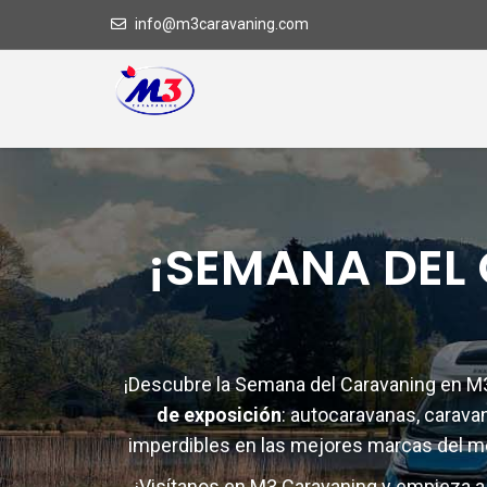
info@m3caravaning.com
¡SEMANA DEL
¡Descubre la Semana del Caravaning en M3
de exposición
: autocaravanas, carav
imperdibles en las mejores marcas del 
¡Visítanos en M3 Caravaning y empieza a