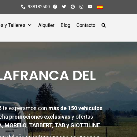
938182500
s y Talleres
Alquiler
Blog
Contacto
LAFRANCA DEL
5
te esperamos con
más de 150 vehículos
echa
promociones exclusivas
y ofertas
, MORELO, TABBERT, TAB y GIOTTILINE
.
as del año en autocaravanas, caravanas y