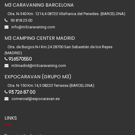
M3 CARAVANING BARCELONA
Ctra. N-340 Km. 1214,4 08720 Vilafranca del Penedes. (BARCELONA)
93 818 25 00
info@m3caravaning.com
M3 CAMPING CENTER MADRID
Ctra. de Burgos N-I Km.24 28700 San Sebastián de los Reyes
(MADRID)
916570550
m3madrid@m3caravaning.com
EXPOCARAVAN (GRUPO M3)
Ctra. N-150 Km.14,5 08220 Terrassa (BARCELONA)
93 726 87 00
comercial@expocaravan.es
LINKS