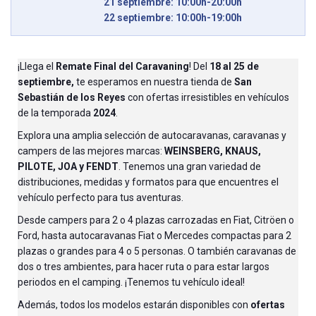
21 septiembre: 10:00h-20:00h
22 septiembre: 10:00h-19:00h
¡Llega el
Remate Final del Caravaning
! Del
18 al 25 de
septiembre,
te esperamos en nuestra tienda de
San
Sebastián de los Reyes
con ofertas irresistibles en vehículos
de la temporada
2024
.
Explora una amplia selección de autocaravanas, caravanas y
campers de las mejores marcas:
WEINSBERG, KNAUS,
PILOTE, JOA y FENDT
. Tenemos una gran variedad de
distribuciones, medidas y formatos para que encuentres el
vehículo perfecto para tus aventuras.
Desde campers para 2 o 4 plazas carrozadas en Fiat, Citröen o
Ford, hasta autocaravanas Fiat o Mercedes compactas para 2
plazas o grandes para 4 o 5 personas. O también caravanas de
dos o tres ambientes, para hacer ruta o para estar largos
periodos en el camping. ¡Tenemos tu vehículo ideal!
Además, todos los modelos estarán disponibles con
ofertas