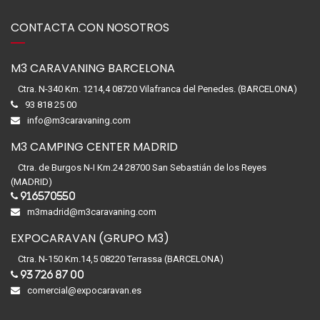
CONTACTA CON NOSOTROS
M3 CARAVANING BARCELONA
Ctra. N-340 Km. 1214,4 08720 Vilafranca del Penedes. (BARCELONA)
93 818 25 00
info@m3caravaning.com
M3 CAMPING CENTER MADRID
Ctra. de Burgos N-I Km.24 28700 San Sebastián de los Reyes
(MADRID)
916570550
m3madrid@m3caravaning.com
EXPOCARAVAN (GRUPO M3)
Ctra. N-150 Km.14,5 08220 Terrassa (BARCELONA)
93 726 87 00
comercial@expocaravan.es