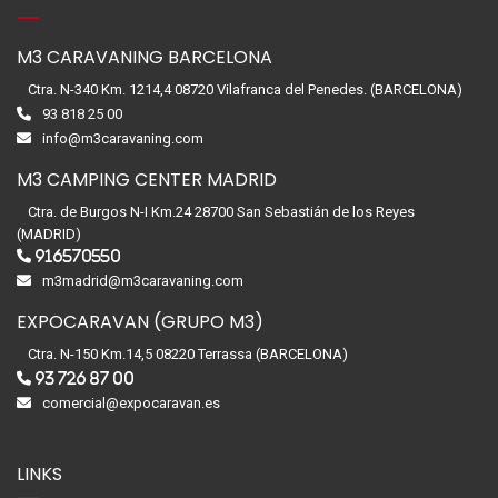
M3 CARAVANING BARCELONA
Ctra. N-340 Km. 1214,4 08720 Vilafranca del Penedes. (BARCELONA)
93 818 25 00
info@m3caravaning.com
M3 CAMPING CENTER MADRID
Ctra. de Burgos N-I Km.24 28700 San Sebastián de los Reyes
(MADRID)
916570550
m3madrid@m3caravaning.com
EXPOCARAVAN (GRUPO M3)
Ctra. N-150 Km.14,5 08220 Terrassa (BARCELONA)
93 726 87 00
comercial@expocaravan.es
LINKS