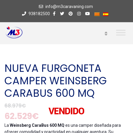
info@m3caravaning.com
938182500
NUEVA FURGONETA
CAMPER WEINSBERG
CARABUS 600 MQ
68.979€
62.529€
La
Weinsberg CaraBus 600 MQ
es una camper diseñada para
ofrecer comodidad y practicidad en cualquier aventura. Su