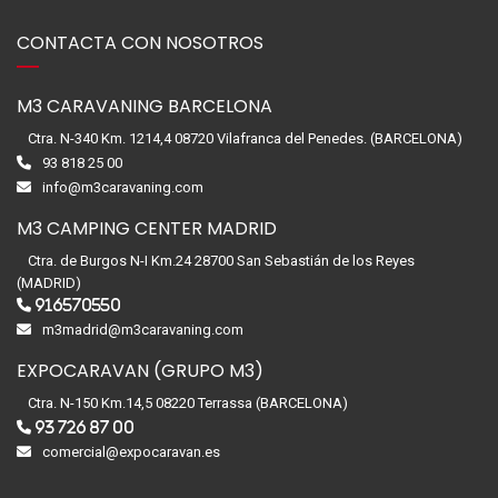
CONTACTA CON NOSOTROS
M3 CARAVANING BARCELONA
Ctra. N-340 Km. 1214,4 08720 Vilafranca del Penedes. (BARCELONA)
93 818 25 00
info@m3caravaning.com
M3 CAMPING CENTER MADRID
Ctra. de Burgos N-I Km.24 28700 San Sebastián de los Reyes
(MADRID)
916570550
m3madrid@m3caravaning.com
EXPOCARAVAN (GRUPO M3)
Ctra. N-150 Km.14,5 08220 Terrassa (BARCELONA)
93 726 87 00
comercial@expocaravan.es