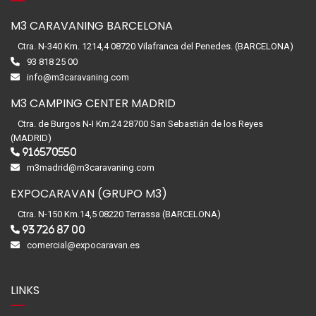
M3 CARAVANING BARCELONA
Ctra. N-340 Km. 1214,4 08720 Vilafranca del Penedes. (BARCELONA)
93 818 25 00
info@m3caravaning.com
M3 CAMPING CENTER MADRID
Ctra. de Burgos N-I Km.24 28700 San Sebastián de los Reyes
(MADRID)
916570550
m3madrid@m3caravaning.com
EXPOCARAVAN (GRUPO M3)
Ctra. N-150 Km.14,5 08220 Terrassa (BARCELONA)
93 726 87 00
comercial@expocaravan.es
LINKS