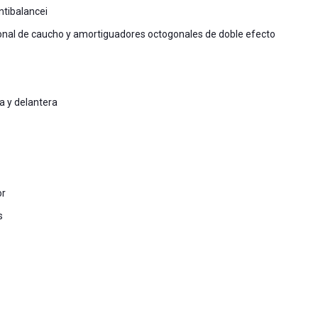
ntibalancei
onal de caucho y amortiguadores octogonales de doble efecto
a y delantera
or
s