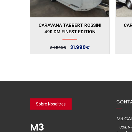
CARAVANA TABBERT ROSSINI
CAR
490 DM FINEST EDITION
31.990€
34.580€
CONTA
Sobre Nosaltres
M3 CA
M3
Ctra. N