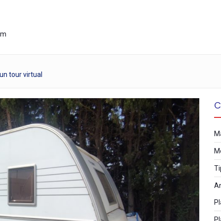
mm
n tour virtual
C
M
M
Ti
A
Pl
Pl