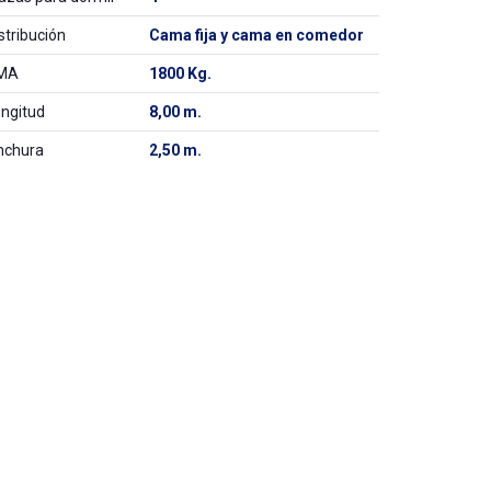
stribución
Cama fija y cama en comedor
MA
1800 Kg.
ngitud
8,00 m.
nchura
2,50 m.