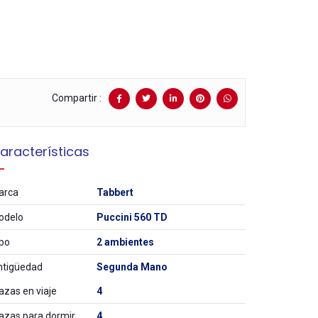
Compartir :
aracterísticas
arca
Tabbert
odelo
Puccini 560 TD
po
2 ambientes
ntigüedad
Segunda Mano
azas en viaje
4
azas para dormir
4