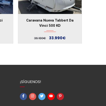
ci
Caravana Nueva Tabbert Da
Vinci 500 KD
33.990€
36.180€
¡SÍGUENOS!