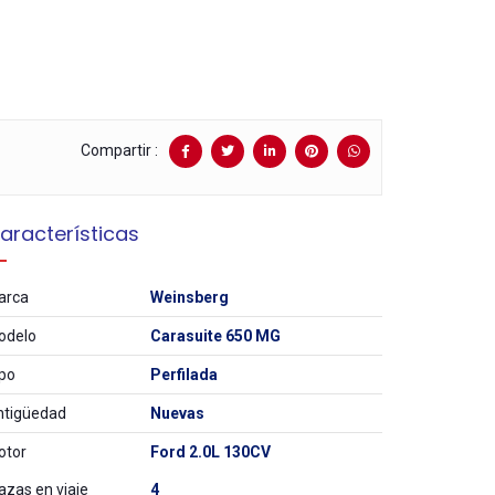
Compartir :
aracterísticas
arca
Weinsberg
odelo
Carasuite 650 MG
po
Perfilada
ntigüedad
Nuevas
otor
Ford 2.0L 130CV
azas en viaje
4