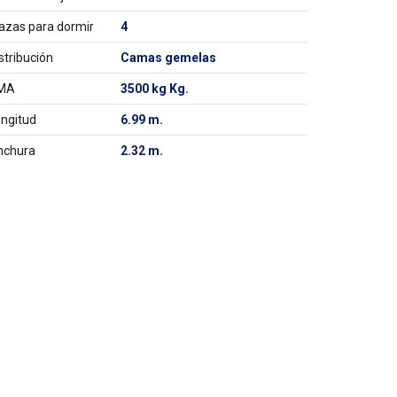
azas para dormir
4
stribución
Camas gemelas
MA
3500 kg Kg.
ngitud
6.99 m.
nchura
2.32 m.