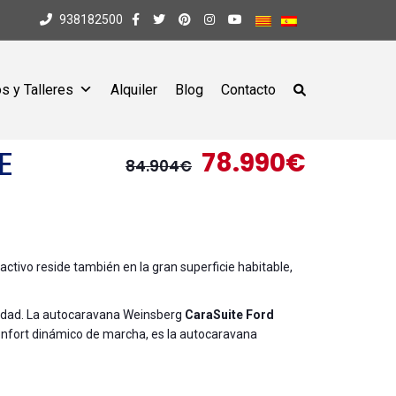
938182500
s y Talleres
Alquiler
Blog
Contacto
E
78.990€
84.904€
tivo reside también en la gran superficie habitable,
aridad. La autocaravana Weinsberg
CaraSuite Ford
confort dinámico de marcha, es la autocaravana