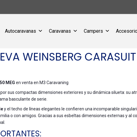
Autocaravanas
Caravanas
Campers
Accesorio
VA WEINSBERG CARASUIT
650 MEG
en venta en M3 Caravaning
r sus compactas dimensiones exteriores y su dinámica silueta: su atrac
 cama basculante de serie.
ie
y el techo de líneas elegantes le confieren una incomparable singul
familia o con amigos. Gracias a sus esbeltas dimensiones externas y al 
al.
PORTANTES: