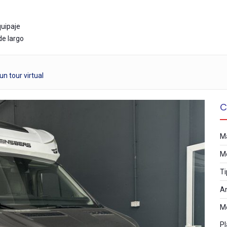
quipaje
e largo
n tour virtual
C
M
M
Ti
A
M
Pl