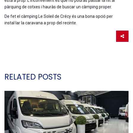
està a prop. L’inconvenient és que no podràs passar la nit al
pàrquing de cotxes i hauràs de buscar un càmping proper.
De fet el càmping Le Soleil de Crécy és una bona opció per
instal·lar la caravana a prop del recinte.
RELATED POSTS