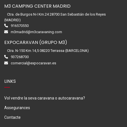
M3 CAMPING CENTER MADRID
Ctra. de Burgos N-I Km.24 28700 San Sebastián de los Reyes
(MADRID)
916570550
m3madrid@m3caravaning.com
EXPOCARAVAN (GRUPO M3)
Ctra. N-150 Km.14,5 08220 Terrassa (BARCELONA)
937268700
comercial@expocaravan.es
LINKS
Vol vendre la seva caravana o autocaravana?
Assegurances
Contacte