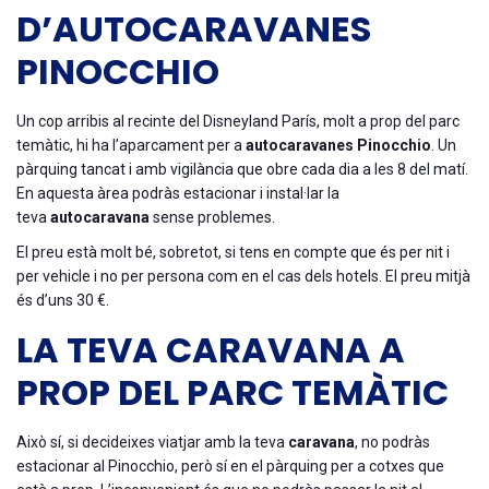
D’AUTOCARAVANES
PINOCCHIO
Un cop arribis al recinte del Disneyland París, molt a prop del parc
temàtic, hi ha l’aparcament per a
autocaravanes Pinocchio
. Un
pàrquing tancat i amb vigilància que obre cada dia a les 8 del matí.
En aquesta àrea podràs estacionar i instal·lar la
teva
autocaravana
sense problemes.
El preu està molt bé, sobretot, si tens en compte que és per nit i
per vehicle i no per persona com en el cas dels hotels. El preu mitjà
és d’uns 30 €.
LA TEVA CARAVANA A
PROP DEL PARC TEMÀTIC
Això sí, si decideixes viatjar amb la teva
caravana
, no podràs
estacionar al Pinocchio, però sí en el pàrquing per a cotxes que