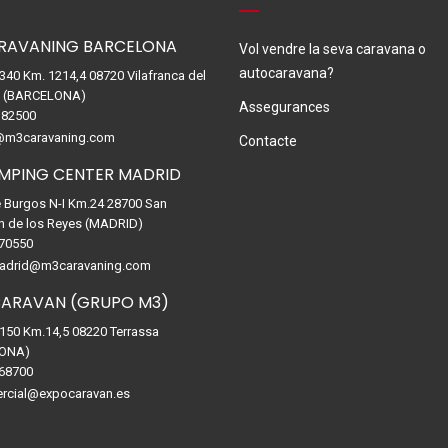
RAVANING BARCELONA
Vol vendre la seva caravana o
autocaravana?
-340 Km. 1214,4 08720 Vilafranca del
. (BARCELONA)
Assegurances
82500
@m3caravaning.com
Contacte
MPING CENTER MADRID
e Burgos N-I Km.24 28700 San
n de los Reyes (MADRID)
70550
drid@m3caravaning.com
ARAVAN (GRUPO M3)
-150 Km.14,5 08220 Terrassa
ONA)
68700
rcial@expocaravan.es