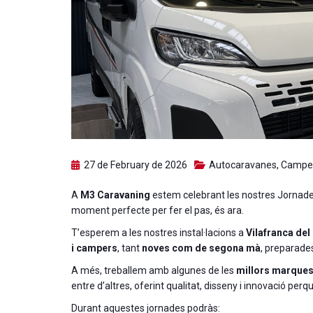
27 de February de 2026
Autocaravanes
,
Campe
A
M3 Caravaning
estem celebrant les nostres Jornades
moment perfecte per fer el pas, és ara.
T’esperem a les nostres instal·lacions a
Vilafranca de
i campers
, tant
noves com de segona mà
, preparades
A més, treballem amb algunes de les
millors marques
entre d’altres, oferint qualitat, disseny i innovació per
Durant aquestes jornades podràs: