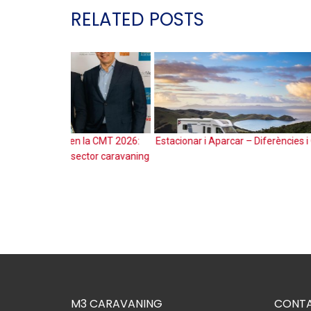
RELATED POSTS
 la CMT 2026:
Estacionar i Aparcar – Diferències i Consells
Roda d
ector caravaning
M3 CARAVANING
CONTA