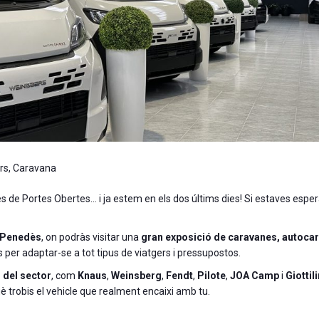
rs
,
Caravana
 de Portes Obertes… i ja estem en els dos últims dies! Si estaves esper
l Penedès
, on podràs visitar una
gran exposició de caravanes, autoca
 per adaptar-se a tot tipus de viatgers i pressupostos.
 del sector
, com
Knaus
,
Weinsberg
,
Fendt
,
Pilote
,
JOA Camp
i
Giottil
què trobis el vehicle que realment encaixi amb tu.