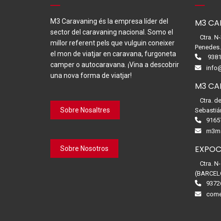
M3 Caravaning és la empresa líder del
M3 CA
sector del caravaning nacional. Somo el
Ctra. N
millor referent pels que vulguin coneixer
Penedes
el mon de viatjar en caravana, furgoneta
9381
camper o autocaravana. ¡Vina a descobrir
info
una nova forma de viatjar!
M3 CA
Ctra. d
Sobre Nosaltres
Sebastiá
9165
m3ma
EXPOC
Sobre Nosotros
Ctra. N
(BARCEL
9372
come