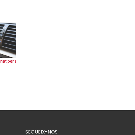
avana
Com instal·lar el dipòsit d’aigües grises de la
teva caravana?
SEGUEIX-NOS