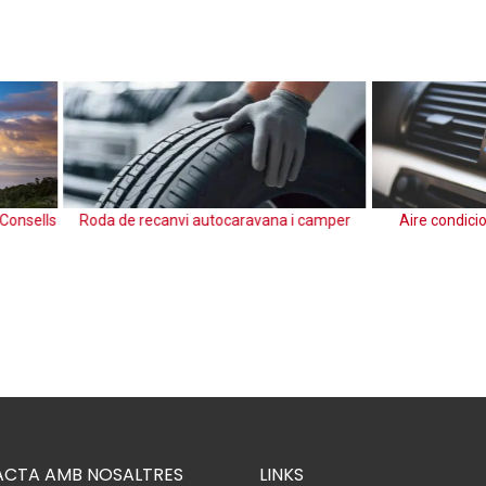
e recanvi autocaravana i camper
Aire condicionat per a autocar
CTA AMB NOSALTRES
LINKS