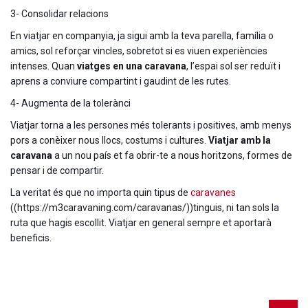
3- Consolidar relacions
En viatjar en companyia, ja sigui amb la teva parella, família o
amics, sol reforçar vincles, sobretot si es viuen experiències
intenses. Quan
viatges en una caravana
, l’espai sol ser reduït i
aprens a conviure compartint i gaudint de les rutes.
4- Augmenta de la tolerànci
Viatjar torna a les persones més tolerants i positives, amb menys
pors a conèixer nous llocs, costums i cultures.
Viatjar amb la
caravana
a un nou país et fa obrir-te a nous horitzons, formes de
pensar i de compartir.
La veritat és que no importa quin tipus de
caravanes
((https://m3caravaning.com/caravanas/))tinguis, ni tan sols la
ruta que hagis escollit. Viatjar en general sempre et aportarà
beneficis.