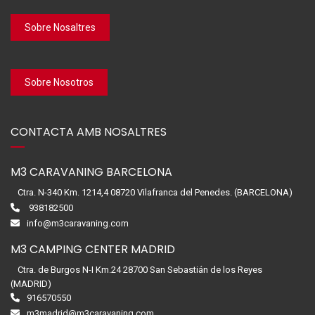
Sobre Nosaltres
Sobre Nosotros
CONTACTA AMB NOSALTRES
M3 CARAVANING BARCELONA
Ctra. N-340 Km. 1214,4 08720 Vilafranca del Penedes. (BARCELONA)
938182500
info@m3caravaning.com
M3 CAMPING CENTER MADRID
Ctra. de Burgos N-I Km.24 28700 San Sebastián de los Reyes
(MADRID)
916570550
m3madrid@m3caravaning.com