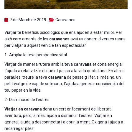
7 de March de 2019
Caravanes
Viatjar té beneficis psicològics que ens ajuden a estar millor. Per
això com amants de les
caravanes
avui us donem diverses raons
per viatjar a aquest vehicle tan espectacular.
1- Amplia la teva perspectiva vital
Viatjar de manera rutera amb la teva
caravana
et dóna energia i
t’ajuda a relativitzar el que et passa a la vida quotidiana. En altres
paraules, treure la teva
caravana
de passeig i fer, si més no, un
petit viatge de cap de setmana, t’ajuda a generar consciència del
teu paper en la vida.
2- Disminució de l’estrès
Viatjar en caravana
dona un cert enfocament de llibertat i
aventura, però, a més, ajuda a disminuir l’estrès. Viatjar en
general, ajuda a desconnectar i a obrir la ment. Oxigena i ajuda a
recarregar piles.