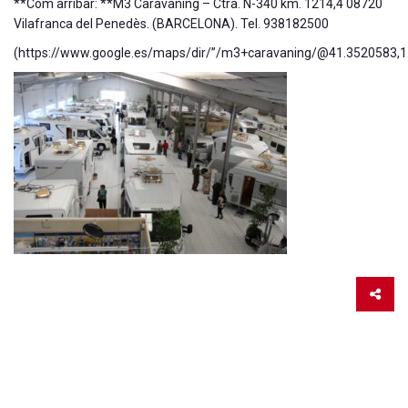
**Com arribar: **M3 Caravaning – Ctra. N-340 km. 1214,4 08720
Vilafranca del Penedès. (BARCELONA). Tel. 938182500
(https://www.google.es/maps/dir/”/m3+caravaning/@41.352058