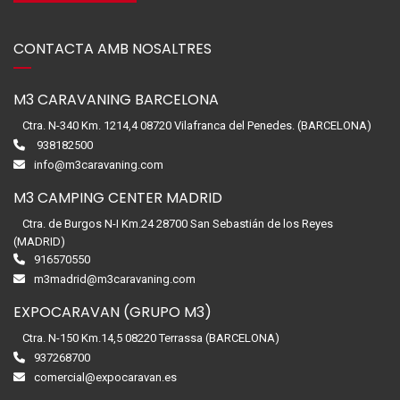
CONTACTA AMB NOSALTRES
M3 CARAVANING BARCELONA
Ctra. N-340 Km. 1214,4 08720 Vilafranca del Penedes. (BARCELONA)
938182500
info@m3caravaning.com
M3 CAMPING CENTER MADRID
Ctra. de Burgos N-I Km.24 28700 San Sebastián de los Reyes
(MADRID)
916570550
m3madrid@m3caravaning.com
EXPOCARAVAN (GRUPO M3)
Ctra. N-150 Km.14,5 08220 Terrassa (BARCELONA)
937268700
comercial@expocaravan.es