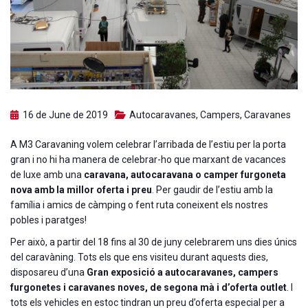
16 de June de 2019
Autocaravanes
,
Campers
,
Caravanes
A M3 Caravaning volem celebrar l’arribada de l’estiu per la porta
gran i no hi ha manera de celebrar-ho que marxant de vacances
de luxe amb una
caravana, autocaravana o camper furgoneta
nova amb la millor oferta i preu
. Per gaudir de l’estiu amb la
família i amics de càmping o fent ruta coneixent els nostres
pobles i paratges!
Per això, a partir del 18 fins al 30 de juny celebrarem uns dies únics
del caravàning. Tots els que ens visiteu durant aquests dies,
disposareu d’una
Gran exposició a autocaravanes, campers
furgonetes i caravanes noves, de segona mà i d’oferta outlet
. I
tots els vehicles en estoc tindran un preu d’oferta especial per a