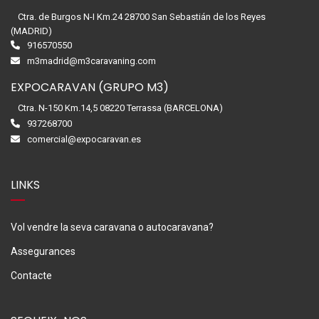
Ctra. de Burgos N-I Km.24 28700 San Sebastián de los Reyes
(MADRID)
916570550
m3madrid@m3caravaning.com
EXPOCARAVAN (GRUPO M3)
Ctra. N-150 Km.14,5 08220 Terrassa (BARCELONA)
937268700
comercial@expocaravan.es
LINKS
Vol vendre la seva caravana o autocaravana?
Assegurances
Contacte