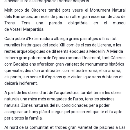
a deixar lliure a la imaginació i somiar desperts.
Molt prop de Càceres també pots veure el Monument Natural
dels Barruecos, un recés de pau i un altre gran escenari de Joc de
Trons. Tens una parada obligatòria en el museu
de Vostell Marpartida.
Cada poble d’Extremadura alberga grans paisatges o fins i tot
muralles històriques del segle XIII, com és el cas de Llerena, o les
restes arqueològiques de diferents èpoques a Medellín. A Mèrida
trobem gran patrimoni de l’època romana. Realment, tant Càceres
com Badajoz ens ofereixen gran varietat de monuments històrics
que visitar, des d’un amfiteatre, com el teatre romà, el circ romà,
els ponts, i un sense fi d’opcions que visitar i que sens dubte no et
deixarà indiferent.
A part de les obres d’art de l’arquitectura, també tenim les obres
naturals una mica més amagades de l’urbs, tens les piscines
naturals. Zones naturals del riu condicionades per a poder
assegurar un bany plàcid i segur, pel poc corrent que té el fa apte
per a totes la família.
Al nord de la comunitat et trobes gran varietat de piscines a Las