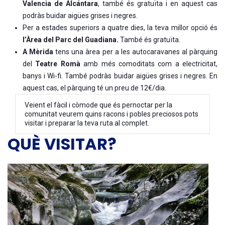
Valencia de Alcántara
, també és gratuïta i en aquest cas
podràs buidar aigües grises i negres.
Per a estades superiors a quatre dies, la teva millor opció és
l’Àrea del Parc del Guadiana.
També és gratuïta.
A Mèrida
tens una àrea per a les autocaravanes al pàrquing
del
Teatre Romà
amb més comoditats com a electricitat,
banys i Wi-fi. També podràs buidar aigües grises i negres. En
aquest cas, el pàrquing té un preu de 12€/dia.
Veient el fàcil i còmode que és pernoctar per la
comunitat veurem quins racons i pobles preciosos pots
visitar i preparar la teva ruta al complet.
QUÈ VISITAR?