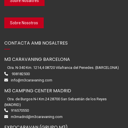
Sobre Nosaltres
Sobre Nosotros
CONTACTA AMB NOSALTRES
M3 CARAVANING BARCELONA
Ctra. N-340 Km. 1214,4 08720 Vilafranca del Penedes. (BARCELONA)
938182500
info@m3caravaning.com
M3 CAMPING CENTER MADRID
Ctra. de Burgos N-I Km.24 28700 San Sebastián de los Reyes
(MADRID)
916570550
m3madrid@m3caravaning.com
EXPOCARAVAN (GRUPO M3)