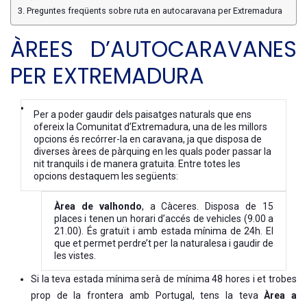
Preguntes freqüents sobre ruta en autocaravana per Extremadura
ÀREES D’AUTOCARAVANES
PER EXTREMADURA
Per a poder gaudir dels paisatges naturals que ens
ofereix la Comunitat d’Extremadura, una de les millors
opcions és recórrer-la en caravana, ja que disposa de
diverses àrees de pàrquing en les quals poder passar la
nit tranquils i de manera gratuita. Entre totes les
opcions destaquem les següents:
Àrea de valhondo
, a Càceres. Disposa de 15
places i tenen un horari d’accés de vehicles (9.00 a
21.00). És gratuït i amb estada mínima de 24h. El
que et permet perdre’t per la naturalesa i gaudir de
les vistes.
Si la teva estada mínima serà de mínima 48 hores i et trobes
prop de la frontera amb Portugal, tens la teva
Àrea a