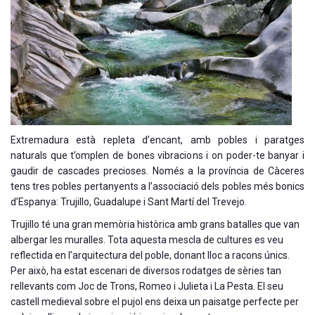
Extremadura està repleta d’encant, amb pobles i paratges
naturals que t’omplen de bones vibracions i on poder-te banyar i
gaudir de cascades precioses. Només a la província de Càceres
tens tres pobles pertanyents a l’associació dels pobles més bonics
d’Espanya: Trujillo, Guadalupe i Sant Martí del Trevejo.
Trujillo té una gran memòria històrica amb grans batalles que van
albergar les muralles. Tota aquesta mescla de cultures es veu
reflectida en l’arquitectura del poble, donant lloc a racons únics.
Per això, ha estat escenari de diversos rodatges de sèries tan
rellevants com Joc de Trons, Romeo i Julieta i La Pesta. El seu
castell medieval sobre el pujol ens deixa un paisatge perfecte per