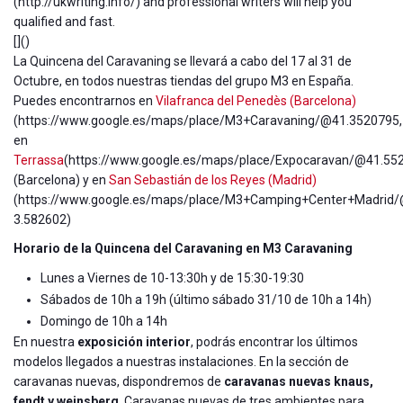
(http://ukwriting.info/) and professional writers will help you
qualified and fast.
[]()
La Quincena del Caravaning se llevará a cabo del 17 al 31 de
Octubre, en todos nuestras tiendas del grupo M3 en España.
Puedes encontrarnos en
Vilafranca del Penedès (Barcelona)
(https://www.google.es/maps/place/M3+Caravaning/@41.3520795
en
Terrassa
(https://www.google.es/maps/place/Expocaravan/@41.5
(Barcelona) y en
San Sebastián de los Reyes (Madrid)
(https://www.google.es/maps/place/M3+Camping+Center+Madrid
3.582602)
Horario de la Quincena del Caravaning en M3 Caravaning
Lunes a Viernes de 10-13:30h y de 15:30-19:30
Sábados de 10h a 19h (último sábado 31/10 de 10h a 14h)
Domingo de 10h a 14h
En nuestra
exposición interior
, podrás encontrar los últimos
modelos llegados a nuestras instalaciones. En la sección de
caravanas nuevas, dispondremos de
caravanas nuevas knaus,
fendt y weinsberg
. Caravanas nuevas de tres ambientes para