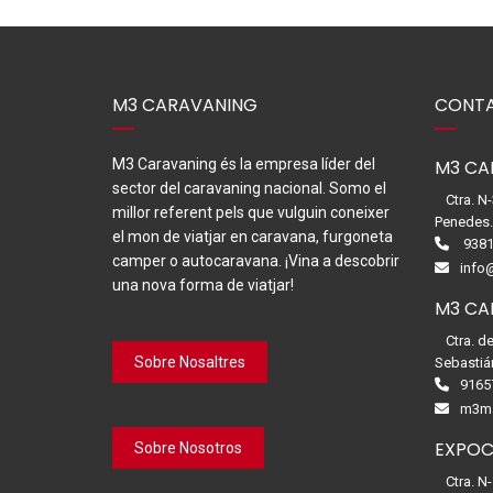
M3 CARAVANING
CONTA
M3 Caravaning és la empresa líder del
M3 CA
sector del caravaning nacional. Somo el
Ctra. N
millor referent pels que vulguin coneixer
Penedes
el mon de viatjar en caravana, furgoneta
9381
camper o autocaravana. ¡Vina a descobrir
info
una nova forma de viatjar!
M3 CA
Ctra. d
Sobre Nosaltres
Sebastiá
9165
m3ma
EXPOC
Sobre Nosotros
Ctra. N