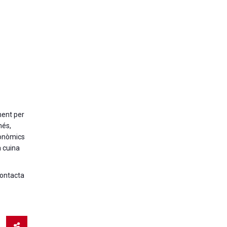
ment per
més,
gonòmics
 cuina
Contacta