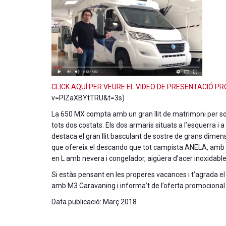
CLICK AQUÍ PER VEURE EL VIDEO DE PRESENTACIÓ P
v=PlZaXBYtTRU&t=3s)
La 650 MX compta amb un gran llit de matrimoni per so
tots dos costats. Els dos armaris situats a l’esquerra i a
destaca el gran llit basculant de sostre de grans dime
que ofereix el descando que tot campista ANELA, amb
en L amb nevera i congelador, aigüera d’acer inoxidable
Si estàs pensant en les properes vacances i t’agrada e
amb M3 Caravaning i informa’t de l’oferta promocional 
Data publicació: Març 2018