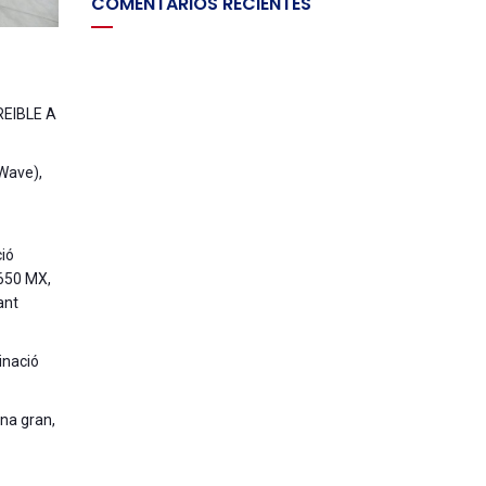
COMENTARIOS RECIENTES
REIBLE A
 Wave),
ció
 650 MX,
ant
minació
ina gran,