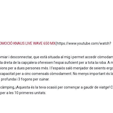
ROMOCIÓ KNAUS LIVE WAVE 650 MX
(https://www.youtube.com/watch?
miar i desconnectar, que està situada al mig i permet accedir còmoda
 la dreta de la capçalera ofereixen l’espai suficient per a tota la roba. A 
nsions per a dues persones més. I l’espaiós saló menjador de seients er
 capacitat per a cinc comensals còmodament. No menys important és la
 profunda i 3 fogons per cuinar.
l càmping, ¡Aquesta és la teva ocasió per començar a gaudir de viatge! 
per a les 10 primeres unitats.