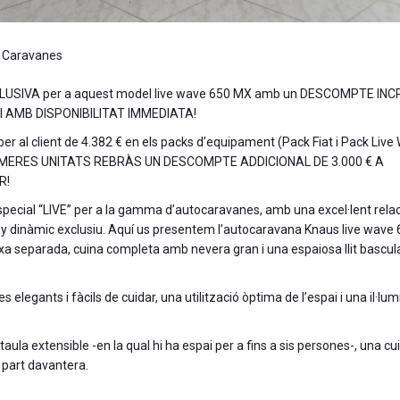
,
Caravanes
LUSIVA per a aquest model live wave 650 MX amb un DESCOMPTE INC
I AMB DISPONIBILITAT IMMEDIATA!
r al client de 4.382 € en els packs d’equipament (Pack Fiat i Pack Live
10 PRIMERES UNITATS REBRÀS UN DESCOMPTE ADDICIONAL DE 3.000 € A
R!
pecial “LIVE” per a la gamma d’autocaravanes, amb una excel·lent rela
eny dinàmic exclusiu. Aquí us presentem l’autocaravana Knaus live wave
utxa separada, cuina completa amb nevera gran i una espaiosa llit bascul
s elegants i fàcils de cuidar, una utilització òptima de l’espai i una il·lu
a extensible -en la qual hi ha espai per a fins a sis persones-, una cu
la part davantera.