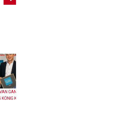
 LOS
Estacionar i Aparcar – Diferències i Consells
2