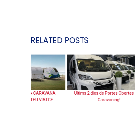
RELATED POSTS
 CARAVANA
Últims 2 dies de Portes Obertes a M3
Knaus 
U VIATGE
Caravaning!
innovació