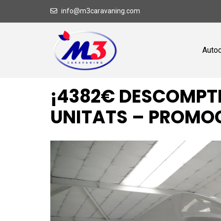
info@m3caravaning.com
Auto
¡4382€ DESCOMPTE
UNITATS – PROMOC