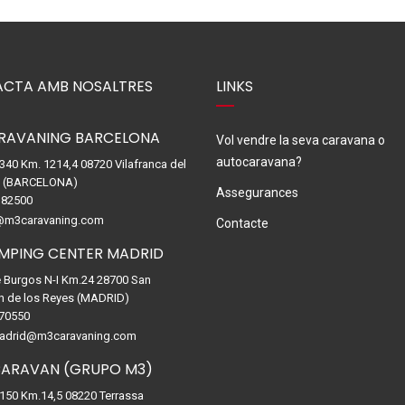
CTA AMB NOSALTRES
LINKS
RAVANING BARCELONA
Vol vendre la seva caravana o
autocaravana?
-340 Km. 1214,4 08720 Vilafranca del
. (BARCELONA)
Assegurances
82500
@m3caravaning.com
Contacte
MPING CENTER MADRID
e Burgos N-I Km.24 28700 San
n de los Reyes (MADRID)
70550
drid@m3caravaning.com
ARAVAN (GRUPO M3)
-150 Km.14,5 08220 Terrassa