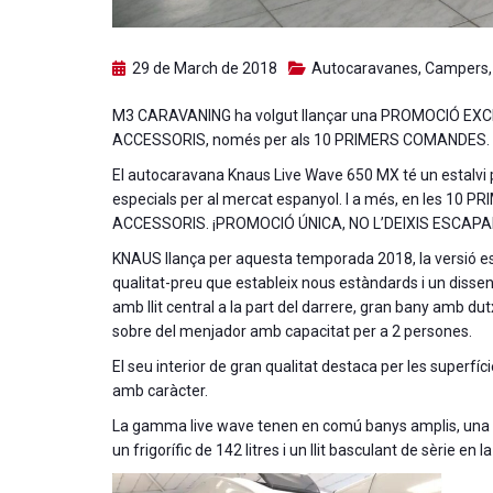
29 de March de 2018
Autocaravanes
,
Campers
M3 CARAVANING ha volgut llançar una PROMOCIÓ EXC
ACCESSORIS, només per als 10 PRIMERS COMANDES. 
El autocaravana Knaus Live Wave 650 MX té un estalvi pe
especials per al mercat espanyol. I a més, en les 
ACCESSORIS. ¡PROMOCIÓ ÚNICA, NO L’DEIXIS ESCAPA
KNAUS llança per aquesta temporada 2018, la versió es
qualitat-preu que estableix nous estàndards i un diss
amb llit central a la part del darrere, gran bany amb d
sobre del menjador amb capacitat per a 2 persones.
El seu interior de gran qualitat destaca per les superfície
amb caràcter.
La gamma live wave tenen en comú banys amplis, una taul
un frigorífic de 142 litres i un llit basculant de sèrie en 