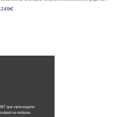
1.249€
IEDMT que varia segons
ulació no incloses.