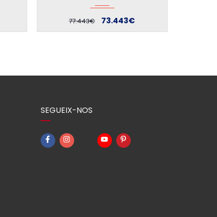
74.415€
78.415€
SEGUEIX-NOS