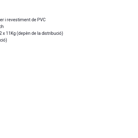
ber i revestiment de PVC
ch
2 x 11Kg (depèn de la distribució)
ció)