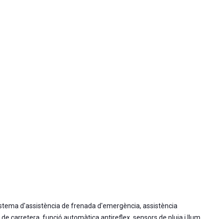
istema d'assistència de frenada d'emergència, assistència
e carretera, funció automàtica antireflex, sensors de pluja i llum