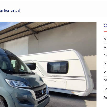
n tour virtual
C
M
M
E
Pl
Pl
P
Lo
A