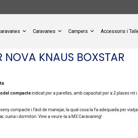
caravanes
Caravanes
Campers
Accessoris i Tall
 NOVA KNAUS BOXSTAR
ta
odel compacte
indicat per a parelles, amb capacitat per a 2 places nit i 4
ny compacte i fàcil de manejar, la qual cosa la fa adequada per viatja
star, cuina i dormitori. Vine a veure-la a M3 Caravaning!