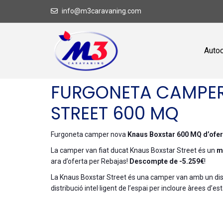
info@m3caravaning.com
Auto
FURGONETA CAMPER
STREET 600 MQ
Furgoneta camper nova
Knaus Boxstar 600 MQ d’ofer
La camper van fiat ducat Knaus Boxstar Street és un
m
ara d’oferta per Rebajas!
Descompte de -5.259€
!
La Knaus Boxstar Street és una camper van amb un disse
distribució intel·ligent de l’espai per incloure àrees d’e