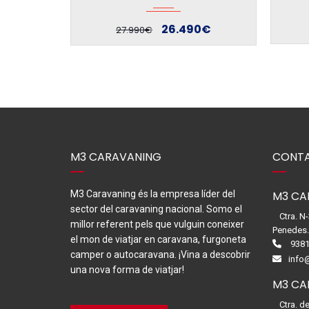
24.890€
0€
26.390€
M3 CARAVANING
CONTA
M3 Caravaning és la empresa líder del
M3 CA
sector del caravaning nacional. Somo el
Ctra. N
millor referent pels que vulguin coneixer
Penedes
el mon de viatjar en caravana, furgoneta
9381
camper o autocaravana. ¡Vina a descobrir
info
una nova forma de viatjar!
M3 CA
Ctra. d