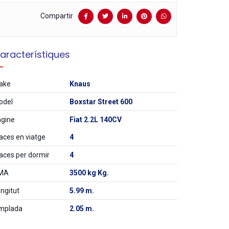
Compartir
aracterístiques
ake
Knaus
odel
Boxstar Street 600
ngine
Fiat 2.2L 140CV
aces en viatge
4
aces per dormir
4
MA
3500 kg Kg.
ngitut
5.99 m.
mplada
2.05 m.