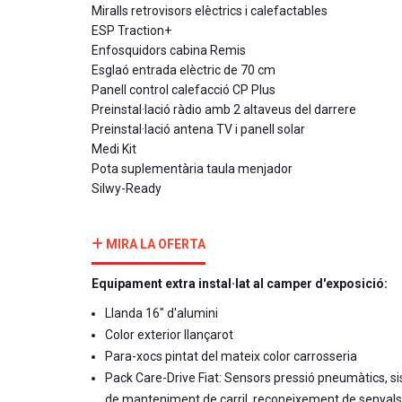
Miralls retrovisors elèctrics i calefactables
ESP Traction+
Enfosquidors cabina Remis
Esglaó entrada elèctric de 70 cm
Panell control calefacció CP Plus
Preinstal·lació ràdio amb 2 altaveus del darrere
Preinstal·lació antena TV i panell solar
Medi Kit
Pota suplementària taula menjador
Silwy-Ready
MIRA LA OFERTA
Equipament extra instal·lat al camper d'exposició:
Llanda 16" d'alumini
Color exterior llançarot
Para-xocs pintat del mateix color carrosseria
Pack Care-Drive Fiat: Sensors pressió pneumàtics, s
de manteniment de carril, reconeixement de senyals d