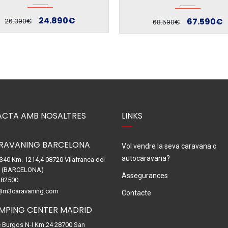
67.590€
73.443€
68.590€
77.443€
CTA AMB NOSALTRES
LINKS
RAVANING BARCELONA
Vol vendre la seva caravana o
autocaravana?
-340 Km. 1214,4 08720 Vilafranca del
. (BARCELONA)
Assegurances
82500
@m3caravaning.com
Contacte
MPING CENTER MADRID
e Burgos N-I Km.24 28700 San