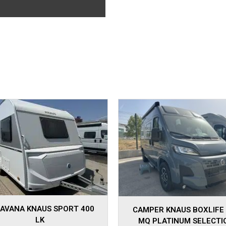
Autom...
Manua...
PER KNAUS BOXLIFE 540
CAMPER KNAUS BOXTIME
Q PLATINUM SELECTION
MQ