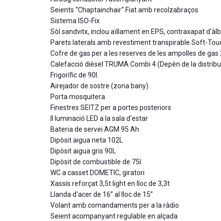
Seients “Chaptainchair“ Fiat amb recolzabraços
Sistema ISO-Fix
Sòl sandvitx, inclou aïllament en EPS, contraxapat d'àl
Parets laterals amb revestiment transpirable Soft-Tou
Cofre de gas per a les reserves de les ampolles de gas 
Calefacció dièsel TRUMA Combi 4 (Depèn de la distribu
Frigorífic de 90l.
Airejador de sostre (zona bany)
Porta mosquitera
Finestres SEITZ per a portes posteriors
Il·luminació LED a la sala d'estar
Bateria de servei AGM 95 Ah
Dipòsit aigua neta 102L
Dipòsit aigua gris 90L
Dipòsit de combustible de 75l
WC a casset DOMETIC, giratori
Xassís reforçat 3,5t light en lloc de 3,3t
Llanda d'acer de 16” al lloc de 15”
Volant amb comandaments per a la ràdio
Seient acompanyant regulable en alçada