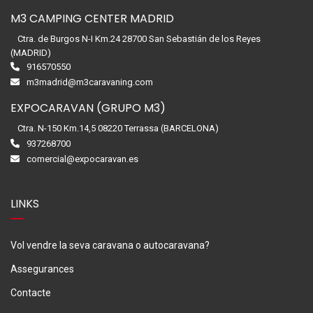
M3 CAMPING CENTER MADRID
Ctra. de Burgos N-I Km.24 28700 San Sebastián de los Reyes
(MADRID)
916570550
m3madrid@m3caravaning.com
EXPOCARAVAN (GRUPO M3)
Ctra. N-150 Km.14,5 08220 Terrassa (BARCELONA)
937268700
comercial@expocaravan.es
LINKS
Vol vendre la seva caravana o autocaravana?
Assegurances
Contacte