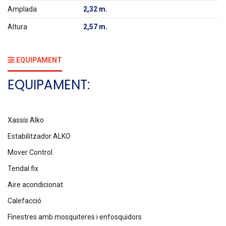
Amplada
2,32 m.
Altura
2,57 m.
EQUIPAMENT
EQUIPAMENT:
Xassís Alko
Estabilitzador ALKO
Mover Control
Tendal fix
Aire acondicionat
Calefacció
Finestres amb mosquiteres i enfosquidors