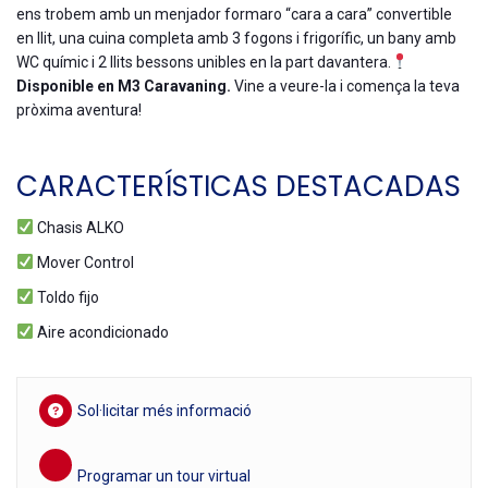
ens trobem amb un menjador formaro “cara a cara” convertible
en llit, una cuina completa amb 3 fogons i frigorífic, un bany amb
WC químic i 2 llits bessons unibles en la part davantera.
Disponible en M3 Caravaning.
Vine a veure-la i comença la teva
pròxima aventura!
CARACTERÍSTICAS DESTACADAS
Chasis ALKO
Mover Control
Toldo fijo
Aire acondicionado
Sol·licitar més informació
Programar un tour virtual