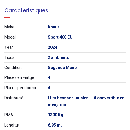
Característiques
Make
Knaus
Model
Sport 460 EU
Year
2024
Tipus
2 ambients
Condition
Segunda Mano
Places en viatge
4
Places per dormir
4
Distribució
Llits bessons unibles i llit convertible en
menjador
PMA
1300 Kg.
Longitut
6,95 m.