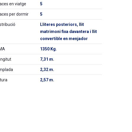
aces en viatge
5
aces per dormir
5
stribució
Lliteres posteriors, llit
matrimoni fixa davantera i llit
convertible en menjador
MA
1350 Kg.
ngitut
7,31 m.
mplada
2,32 m.
tura
2,57 m.