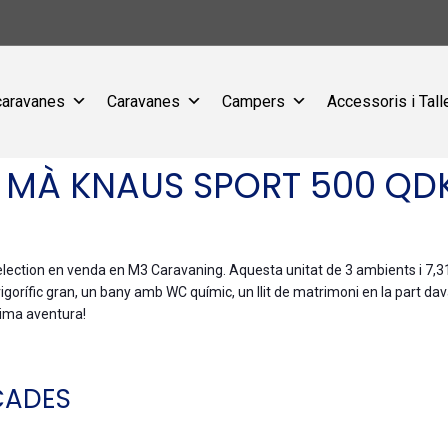
caravanes
Caravanes
Campers
Accessoris i Tall
MÀ KNAUS SPORT 500 QD
ection en venda en M3 Caravaning. Aquesta unitat de 3 ambients i 7,31
igorífic gran, un bany amb WC químic, un llit de matrimoni en la part davan
xima aventura!
CADES