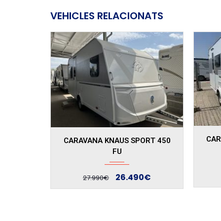
VEHICLES RELACIONATS
CARAVANA KNAUS SPORT 400
ORT 450
CAM
LK
M
24.890€
0€
26.390€