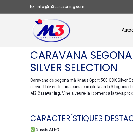
info@m3caravaning.com
Auto
CARAVANA SEGONA 
SILVER SELECTION
Caravana de segona mà Knaus Sport 500 QDK Silver Sel
convertible en llit, una cuina completa amb 3 fogons i fr
M3 Caravaning.
Vine a veure-la i comença la teva prò
CARACTERÍSTIQUES DESTA
Xassís ALKO