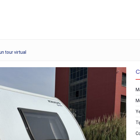
n tour virtual
C
M
M
Y
Ti
Co