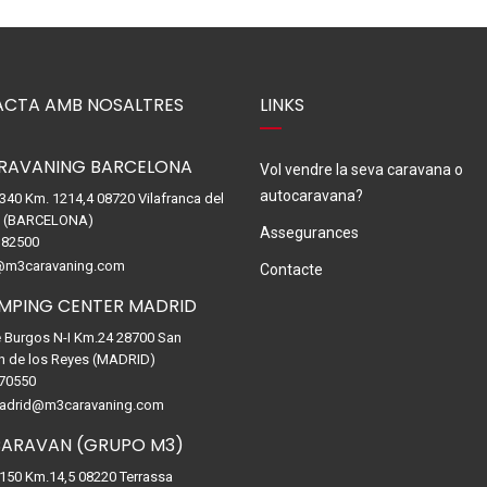
CTA AMB NOSALTRES
LINKS
RAVANING BARCELONA
Vol vendre la seva caravana o
autocaravana?
-340 Km. 1214,4 08720 Vilafranca del
. (BARCELONA)
Assegurances
82500
@m3caravaning.com
Contacte
MPING CENTER MADRID
e Burgos N-I Km.24 28700 San
n de los Reyes (MADRID)
70550
drid@m3caravaning.com
ARAVAN (GRUPO M3)
-150 Km.14,5 08220 Terrassa