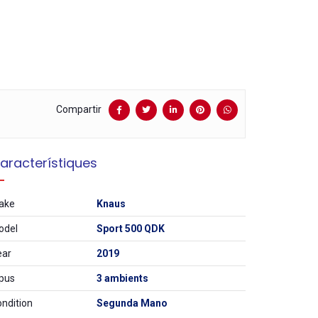
Compartir
aracterístiques
ake
Knaus
odel
Sport 500 QDK
ear
2019
pus
3 ambients
ndition
Segunda Mano