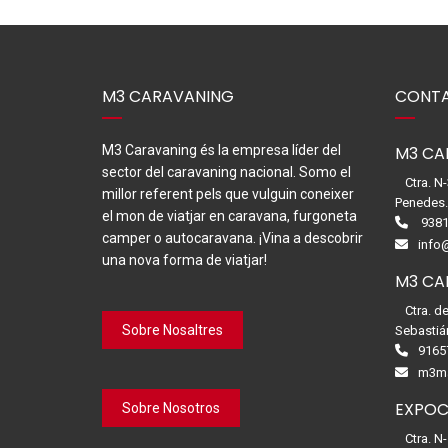
M3 CARAVANING
CONTA
M3 Caravaning és la empresa líder del
M3 CA
sector del caravaning nacional. Somo el
Ctra. N
millor referent pels que vulguin coneixer
Penedes
el mon de viatjar en caravana, furgoneta
9381
camper o autocaravana. ¡Vina a descobrir
info
una nova forma de viatjar!
M3 CA
Ctra. d
Sobre Nosaltres
Sebastiá
9165
m3ma
EXPOC
Sobre Nosotros
Ctra. N