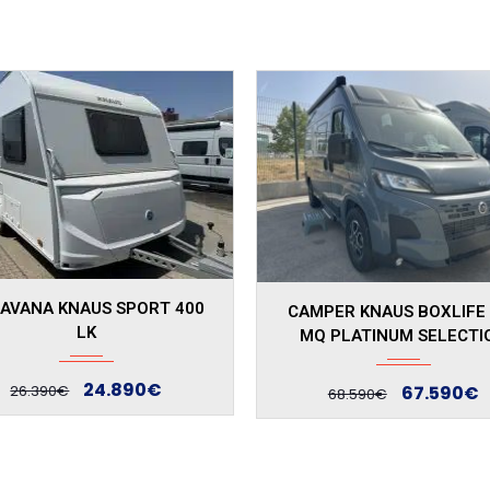
Autom...
Manua...
PER KNAUS BOXLIFE 540
CAMPER KNAUS BOXTIME
Q PLATINUM SELECTION
MQ
67.590€
73.443€
68.590€
77.443€