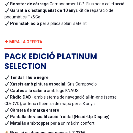
Booster de càrrega
Comandament CP-Plus per a calefacció
Garantia d’estanqueïtat de 10 anys
Kit de reparació de
pneumàtics Fix&Go
Preinstal·lació
per a placa solar i satèl·lit
MIRA LA OFERTA
PACK EDICIÓ PLATINUM
SELECTION
Tendal Thule negre
Xassís amb pintura especial:
Gris Campovolo
Catifes a la cabina
amb logo KNAUS
Ràdio DAB+
amb sistema de navegació all-in-one (sense
CD/DVD), antena i llicència de mapa per a 3 anys
Càmera de marxa enrere
Pantalla de visualització frontal (Head-Up Display)
Matalàs amb topper
per a un màxim confort
Preu si es demana per separat:
7.286€