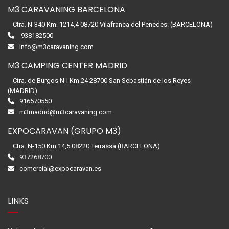
M3 CARAVANING BARCELONA
Ctra. N-340 Km. 1214,4 08720 Vilafranca del Penedes. (BARCELONA)
938182500
info@m3caravaning.com
M3 CAMPING CENTER MADRID
Ctra. de Burgos N-I Km.24 28700 San Sebastián de los Reyes
(MADRID)
916570550
m3madrid@m3caravaning.com
EXPOCARAVAN (GRUPO M3)
Ctra. N-150 Km.14,5 08220 Terrassa (BARCELONA)
937268700
comercial@expocaravan.es
LINKS