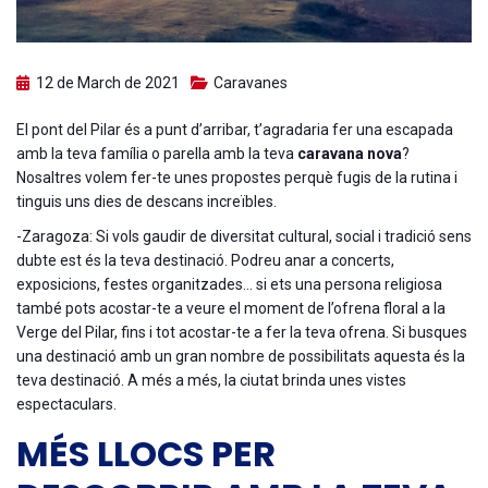
12 de March de 2021
Caravanes
El pont del Pilar és a punt d’arribar, t’agradaria fer una escapada
amb la teva família o parella amb la teva
caravana nova
?
Nosaltres volem fer-te unes propostes perquè fugis de la rutina i
tinguis uns dies de descans increïbles.
-Zaragoza: Si vols gaudir de diversitat cultural, social i tradició sens
dubte est és la teva destinació. Podreu anar a concerts,
exposicions, festes organitzades… si ets una persona religiosa
també pots acostar-te a veure el moment de l’ofrena floral a la
Verge del Pilar, fins i tot acostar-te a fer la teva ofrena. Si busques
una destinació amb un gran nombre de possibilitats aquesta és la
teva destinació. A més a més, la ciutat brinda unes vistes
espectaculars.
MÉS LLOCS PER