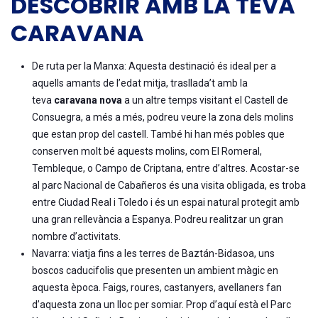
DESCOBRIR AMB LA TEVA
CARAVANA
De ruta per la Manxa: Aquesta destinació és ideal per a
aquells amants de l’edat mitja, trasllada’t amb la
teva
caravana nova
a un altre temps visitant el Castell de
Consuegra, a més a més, podreu veure la zona dels molins
que estan prop del castell. També hi han més pobles que
conserven molt bé aquests molins, com El Romeral,
Tembleque, o Campo de Criptana, entre d’altres. Acostar-se
al parc Nacional de Cabañeros és una visita obligada, es troba
entre Ciudad Real i Toledo i és un espai natural protegit amb
una gran rellevància a Espanya. Podreu realitzar un gran
nombre d’activitats.
Navarra: viatja fins a les terres de Baztán-Bidasoa, uns
boscos caducifolis que presenten un ambient màgic en
aquesta època. Faigs, roures, castanyers, avellaners fan
d’aquesta zona un lloc per somiar. Prop d’aquí està el Parc