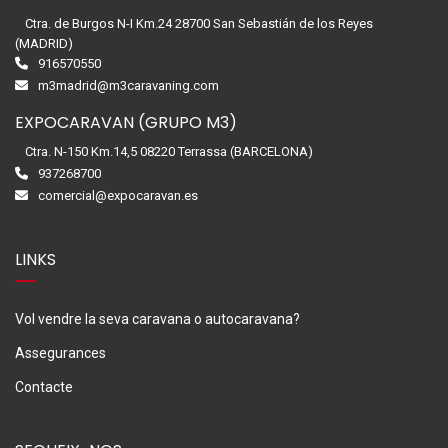
Ctra. de Burgos N-I Km.24 28700 San Sebastián de los Reyes
(MADRID)
916570550
m3madrid@m3caravaning.com
EXPOCARAVAN (GRUPO M3)
Ctra. N-150 Km.14,5 08220 Terrassa (BARCELONA)
937268700
comercial@expocaravan.es
LINKS
Vol vendre la seva caravana o autocaravana?
Assegurances
Contacte