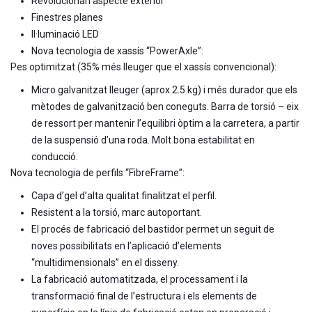
Revolucionari aspecte exterior
Finestres planes
Il·luminació LED
Nova tecnologia de xassís “PowerAxle”:
Pes optimitzat (35% més lleuger que el xassís convencional):
Micro galvanitzat lleuger (aprox 2.5 kg) i més durador que els
mètodes de galvanització ben coneguts. Barra de torsió – eix
de ressort per mantenir l’equilibri òptim a la carretera, a partir
de la suspensió d’una roda. Molt bona estabilitat en
conducció.
Nova tecnologia de perfils “FibreFrame”:
Capa d’gel d’alta qualitat finalitzat el perfil.
Resistent a la torsió, marc autoportant.
El procés de fabricació del bastidor permet un seguit de
noves possibilitats en l’aplicació d’elements
“multidimensionals” en el disseny.
La fabricació automatitzada, el processament i la
transformació final de l’estructura i els elements de