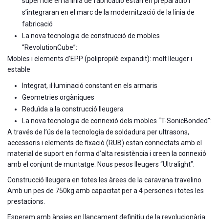
superfície en la línia de fabricació estan en preparació i
s’integraran en el marc de la modernització de la línia de
fabricació
La nova tecnologia de construcció de mobles
“RevolutionCube”:
Mobles i elements d’EPP (polipropilè expandit): molt lleuger i
estable
Integrat, il·luminació constant en els armaris
Geometries orgàniques
Reduïda a la construcció lleugera
La nova tecnologia de connexió dels mobles “T-SonicBonded”:
A través de l’ús de la tecnologia de soldadura per ultrasons,
accessoris i elements de fixació (RUB) estan connectats amb el
material de suport en forma d’alta resistència i creen la connexió
amb el conjunt de muntatge. Nous pesos lleugers “Ultralight”:
Construcció lleugera en totes les àrees de la caravana travelino.
Amb un pes de 750kg amb capacitat per a 4 persones i totes les
prestacions.
Esperem amb ànsies en llançament definitiu de la revolucionària