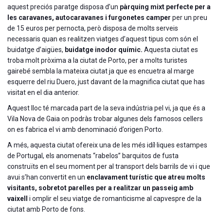
aquest preciós paratge disposa d’un
pàrquing mixt perfecte per a
les caravanes, autocaravanes i furgonetes camper
per un preu
de 15 euros per pernocta, però disposa de molts serveis
necessaris quan es realitzen viatges d’aquest tipus com són el
buidatge d’aigües,
buidatge inodor químic.
Aquesta ciutat es
troba molt pròxima a la ciutat de Porto, per a molts turistes
gairebé sembla la mateixa ciutat ja que es encuetra al marge
esquerre del riu Duero, just davant de la magnifica ciutat que has
visitat en el dia anterior.
Aquest lloc té marcada part de la seva indústria pel vi, ja que és a
Vila Nova de Gaia on podràs trobar algunes dels famosos cellers
on es fabrica el vi amb denominació d’origen Porto.
A més, aquesta ciutat ofereix una de les més idíl·liques estampes
de Portugal, els anomenats “rabelos” barquitos de fusta
construïts en el seu moment per al transport dels barrils de vi i que
avui s’han convertit en un
enclavament turístic que atreu molts
visitants, sobretot parelles per a realitzar un passeig amb
vaixell
i omplir el seu viatge de romanticisme al capvespre de la
ciutat amb Porto de fons.