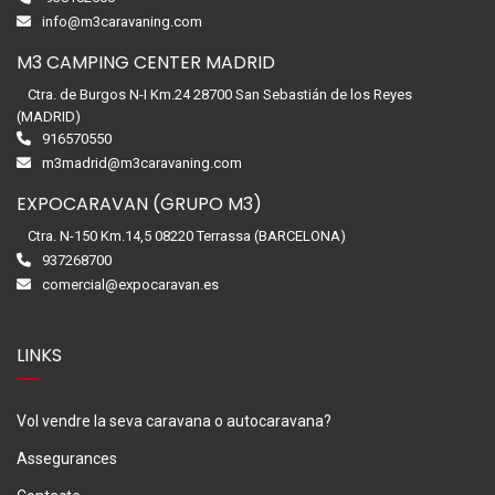
info@m3caravaning.com
M3 CAMPING CENTER MADRID
Ctra. de Burgos N-I Km.24 28700 San Sebastián de los Reyes
(MADRID)
916570550
m3madrid@m3caravaning.com
EXPOCARAVAN (GRUPO M3)
Ctra. N-150 Km.14,5 08220 Terrassa (BARCELONA)
937268700
comercial@expocaravan.es
LINKS
Vol vendre la seva caravana o autocaravana?
Assegurances