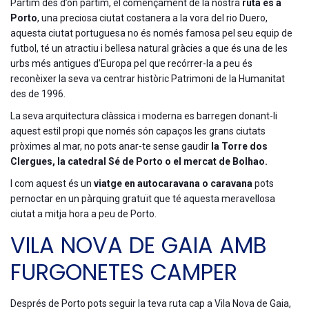
Partim des d’on partim, el començament de la nostra
ruta és a
Porto
, una preciosa ciutat costanera a la vora del rio Duero,
aquesta ciutat portuguesa no és només famosa pel seu equip de
futbol, té un atractiu i bellesa natural gràcies a que és una de les
urbs més antigues d’Europa pel que recórrer-la a peu és
reconèixer la seva va centrar històric Patrimoni de la Humanitat
des de 1996.
La seva arquitectura clàssica i moderna es barregen donant-li
aquest estil propi que només són capaços les grans ciutats
pròximes al mar, no pots anar-te sense gaudir
la Torre dos
Clergues, la catedral Sé de Porto o el mercat de Bolhao.
I com aquest és un
viatge en autocaravana o caravana
pots
pernoctar en un pàrquing gratuït que té aquesta meravellosa
ciutat a mitja hora a peu de Porto.
VILA NOVA DE GAIA AMB
FURGONETES CAMPER
Després de Porto pots seguir la teva ruta cap a Vila Nova de Gaia,