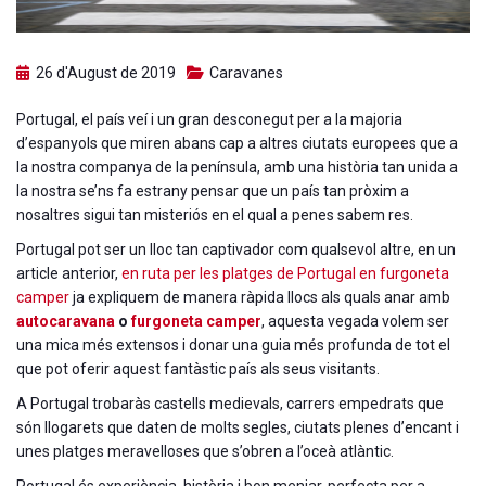
26 d'August de 2019
Caravanes
Portugal, el país veí i un gran desconegut per a la majoria
d’espanyols que miren abans cap a altres ciutats europees que a
la nostra companya de la península, amb una història tan unida a
la nostra se’ns fa estrany pensar que un país tan pròxim a
nosaltres sigui tan misteriós en el qual a penes sabem res.
Portugal pot ser un lloc tan captivador com qualsevol altre, en un
article anterior,
en ruta per les platges de Portugal en furgoneta
camper
ja expliquem de manera ràpida llocs als quals anar amb
autocaravana
o
furgoneta camper
, aquesta vegada volem ser
una mica més extensos i donar una guia més profunda de tot el
que pot oferir aquest fantàstic país als seus visitants.
A Portugal trobaràs castells medievals, carrers empedrats que
són llogarets que daten de molts segles, ciutats plenes d’encant i
unes platges meravelloses que s’obren a l’oceà atlàntic.