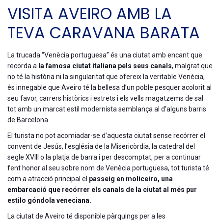
VISITA AVEIRO AMB LA
TEVA CARAVANA BARATA
La trucada “Venècia portuguesa” és una ciutat amb encant que
recorda a
la famosa ciutat italiana pels seus canals
, malgrat que
no té la història ni la singularitat que ofereix la veritable Venècia,
és innegable que Aveiro té la bellesa d’un poble pesquer acolorit al
seu favor, carrers històrics i estrets i els vells magatzems de sal
tot amb un marcat estil modernista semblança al d’alguns barris
de Barcelona.
El turista no pot acomiadar-se d’aquesta ciutat sense recórrer el
convent de Jesús, l’església de la Misericòrdia, la catedral del
segle XVIII o la platja de barra i per descomptat, per a continuar
fent honor al seu sobre nom de Venècia portuguesa, tot turista té
com a atracció principal el
passeig en moliceiro, una
embarcació que recórrer els canals de la ciutat al més pur
estilo góndola veneciana.
La ciutat de Aveiro té disponible pàrquings per a les