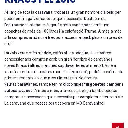
Al llarg de tota la
caravana
, trobaràs un gran nombre d’altells per
poder emmagatzemar tot el que necessitis. Destacar de
l’equipament interior el frigorífic amb congelador, amb una
capacitat de més de 100 litres i la calefacció Truma. A més a més,
si la compres amb nosaltres pots accedir al pack plus a un preu de
riure.
I si vols veure més models, estàs al lloc adequat. Els nostres
concessionaris compten amb un gran nombre de caravanes
noves Knaus i altres marques capdavanteres al mercat. Vine a
veure’ns i entra als nostres models d’exposició, podràs conèixer de
primera mà tots els que més t’interessin. No només
veuràs
caravanes
, també tenim disponibles
furgonetes camper i
autocaravanes
. A més a més, a la nostra botiga també podràs
comprar els accessoris que necessitis per completar el teu vehicle.
La caravana que necessites t’espera en M3 Caravaning.