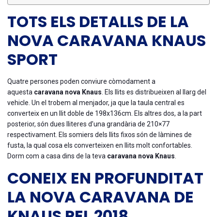
TOTS ELS DETALLS DE LA
NOVA CARAVANA KNAUS
SPORT
Quatre persones poden conviure còmodament a
aquesta
caravana nova Knaus
. Els llits es distribueixen al llarg del
vehicle. Un el trobem al menjador, ja que la taula central es
converteix en un llit doble de 198x136cm. Els altres dos, a la part
posterior, són dues lliteres d’una grandària de 210×77
respectivament. Els somiers dels llits fixos són de làmines de
fusta, la qual cosa els converteixen en llits molt confortables.
Dorm com a casa dins de la teva
caravana nova Knaus
.
CONEIX EN PROFUNDITAT
LA NOVA CARAVANA DE
KNAUS PEL 2018