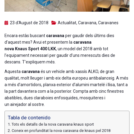
23 d'August de 2018
Actualitat
,
Caravana
,
Caravanes
Encara estàs buscant
caravana
per gaudir dels últims dies
d’aquest mes? Avui et presentem la
caravana
nova Knaus Sport 400 LKK
, un model del 2018 amb tot
l’equipament necessari per gaudir d’uns merescuts dies de
descans. T’expliquem més.
Aquesta
caravana
és un vehicle amb xassís ALKO, de gran
qualitat, molt lleuger i amb eix delta europeu antibalanceig. A més
a més d’amortidors, planxa exterior d’alumini martelé i llisa, tant a
la part davantera com a la posterior. Compta amb cinc finestres
abatibles, dues claraboies enfosquides, mosquiteres i
un airejador al sostre.
Tabla de contenido
Tots els detalls de la nova caravana knaus sport
Coneix en profunditat la nova caravana de knaus pel 2018