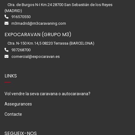
Ctra. de Burgos N-I Km.24 28700 San Sebastián de los Reyes
(MADRID)
916570550
m3madrid@m3caravaning.com
EXPOCARAVAN (GRUPO M3)
Ctra. N-150 Km.14,5 08220 Terrassa (BARCELONA)
937268700
comercial@expocaravan.es
LINKS
Vol vendre la seva caravana o autocaravana?
Assegurances
Contacte
SEGUEIX-NOS