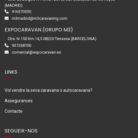
(MADRID)
916570550
m3madrid@m3caravaning.com
EXPOCARAVAN (GRUPO M3)
Ctra. N-150 Km.14,5 08220 Terrassa (BARCELONA)
937268700
comercial@expocaravan.es
LINKS
Vol vendre la seva caravana o autocaravana?
Assegurances
Contacte
SEGUEIX-NOS