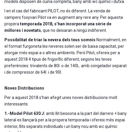
models disposen de cuina completa, bany amb wc químic i dutxa.
I en el cas del fabricant PILOT, no és diferent. La venda de
campers foxyvan Pilot va en augment any rere any. Per aquesta
propera
temporada 2018, s’han incorporat una sèrie de
millores i novetats
, que no deixaran a ningú indiferent.
Possibilitat de triar la nevera dels teus somnis
Normalment, en
el format furgoneta les neveres solen ser de baixa capacitat, per
atorgar més espai a o altres ambients. Però Pilot, ofereix per a
aquest 2018 4 tipus de frigorífic diferent, segons les teves
preferències: trivalents de 80l. o de 140L. amb congelador separat
i de compressor de 64l. i de 90l.
Noves Distribucions
Per a aquest 2018 s’han afegit unes noves distribucions molt
interessants:
1.-Model Pilot 630 J:
amb llit bessona a la part del darrere + bany
lateral es llançarà per a la propera temporada i ofereix més espai
interior, llits separats individuals i un bany nou amb wc químic