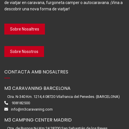
de viatjar en caravana, furgoneta camper o autocaravana. ¡Vina a
descobrir una nova forma de viatjar!
Sobre Nosaltres
Sobre Nosotros
CONTACTA AMB NOSALTRES
M3 CARAVANING BARCELONA
Ctra. N-340 Km. 1214,4 08720 Vilafranca del Penedes. (BARCELONA)
938182500
info@m3caravaning.com
M3 CAMPING CENTER MADRID
Ctra. de Burgos N-I Km.24 28700 San Sebastián de los Reyes