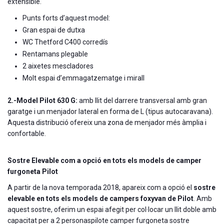
extensible.
Punts forts d’aquest model:
Gran espai de dutxa
WC Thetford C400 corredís
Rentamans plegable
2 aixetes mescladores
Molt espai d’emmagatzematge i mirall
2.-Model Pilot 630 G:
amb llit del darrere transversal amb gran
garatge i un menjador lateral en forma de L (tipus autocaravana).
Aquesta distribució ofereix una zona de menjador més àmplia i
confortable.
Sostre Elevable com a opció en tots els models de camper
furgoneta Pilot
A partir de la nova temporada 2018, apareix com a opció el
sostre
elevable en tots els models de campers foxyvan de Pilot
. Amb
aquest sostre, oferim un espai afegit per col·locar un llit doble amb
capacitat per a 2 personaspilote camper furgoneta sostre