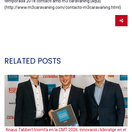
temporada 2018 contacti amb m3 caravàning [aquí]
(http://www.m3caravaning.com/contacto-m3caravaning.html)
RELATED POSTS
Knaus Tabbert triomfa en la CMT 2026: innovació i lideratge en el