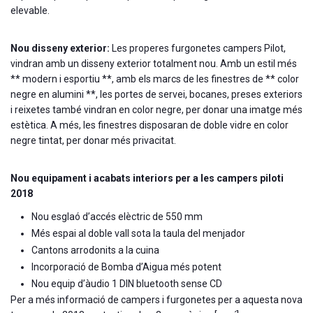
elevable.
Nou disseny exterior:
Les properes furgonetes campers Pilot,
vindran amb un disseny exterior totalment nou. Amb un estil més
** modern i esportiu **, amb els marcs de les finestres de ** color
negre en alumini **, les portes de servei, bocanes, preses exteriors
i reixetes també vindran en color negre, per donar una imatge més
estètica. A més, les finestres disposaran de doble vidre en color
negre tintat, per donar més privacitat.
Nou equipament i acabats interiors per a les campers piloti
2018
Nou esglaó d’accés elèctric de 550 mm
Més espai al doble vall sota la taula del menjador
Cantons arrodonits a la cuina
Incorporació de Bomba d’Aigua més potent
Nou equip d’àudio 1 DIN bluetooth sense CD
Per a més informació de campers i furgonetes per a aquesta nova