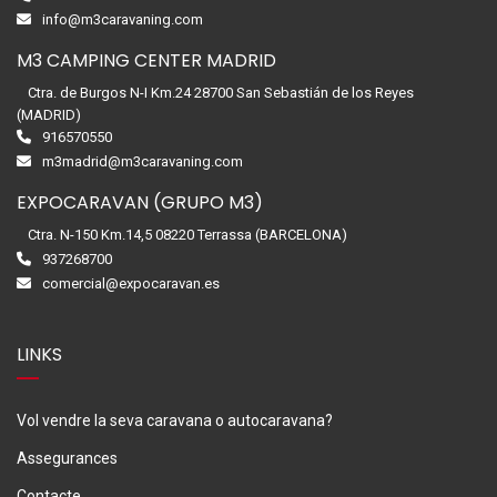
info@m3caravaning.com
M3 CAMPING CENTER MADRID
Ctra. de Burgos N-I Km.24 28700 San Sebastián de los Reyes
(MADRID)
916570550
m3madrid@m3caravaning.com
EXPOCARAVAN (GRUPO M3)
Ctra. N-150 Km.14,5 08220 Terrassa (BARCELONA)
937268700
comercial@expocaravan.es
LINKS
Vol vendre la seva caravana o autocaravana?
Assegurances
Contacte