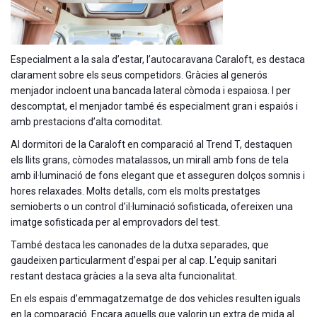
Especialment a la sala d’estar, l’autocaravana Caraloft, es destaca
clarament sobre els seus competidors. Gràcies al generós
menjador incloent una bancada lateral còmoda i espaiosa. I per
descomptat, el menjador també és especialment gran i espaiós i
amb prestacions d’alta comoditat.
Al dormitori de la Caraloft en comparació al Trend T, destaquen
els llits grans, còmodes matalassos, un mirall amb fons de tela
amb il·luminació de fons elegant que et asseguren dolços somnis i
hores relaxades. Molts detalls, com els molts prestatges
semioberts o un control d’il·luminació sofisticada, ofereixen una
imatge sofisticada per al emprovadors del test.
També destaca les canonades de la dutxa separades, que
gaudeixen particularment d’espai per al cap. L’equip sanitari
restant destaca gràcies a la seva alta funcionalitat.
En els espais d’emmagatzematge de dos vehicles resulten iguals
en la comparació. Encara aquells que valorin un extra de mida al