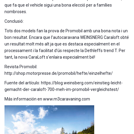
que fa que el vehicle sigui una bona elecció per a famílies
nombroses.
Conclusió:
Tots dos models fan la prova de Promobil amb una bona nota i un
bon resultat. Encara que l’autocaravana WEINSNERG Caraloft obté
un resultat molt més alt ja que es destaca especialment en el
processament i la facilitat d’ús respecte la Dethleffs trend T. Per
tant, la nova CaraLoft s’enlaira especialment bé!
Revista Promobil:
http://shop.motorpresse.de/promobil/hefte/einzelhefte/
Fuente del artículo: https://blog.weinsberg.com/einstieg-leicht-
gemacht-der-caraloft-700-meh-im-promobil-vergleichstest/
Más información en www.m3caravaning.com